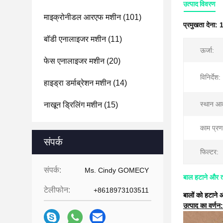
उत्पाद विवरण
माइक्रोनीडल आरएफ मशीन
(101)
प्रमुखता देना:
1
बॉडी एनालाइजर मशीन
(11)
ऊर्जा:
फेस एनालाइजर मशीन
(20)
विनिर्देश:
हाइड्रा डर्माब्रेशन मशीन
(14)
स्थान आ
नाखून ड्रिलिंग मशीन
(15)
काम प्रण
संपर्क
फिल्टर:
संपर्क:
Ms. Cindy GOMECY
बाल हटाने और 
टेलीफोन:
+8618973103511
बालों को हटाने
उत्पाद का वर्णन: