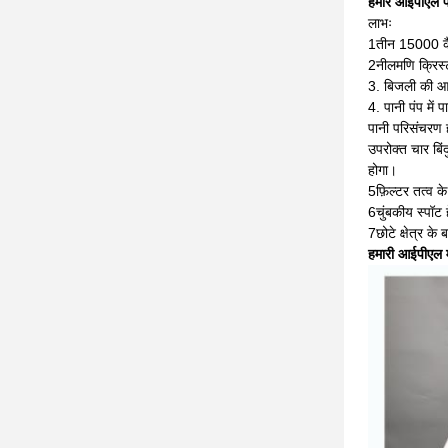
हमारे आईपीएल फ
लाभः
1तीन 15000 कै
2नीलमणि क्रिस्ट
3. बिजली की आपू
4. पानी पंप में
पानी परिसंचरण ह
उपरोक्त चार बिं
होगा।
5फ़िल्टर तत्व 
6चुंबकीय स्पॉट
7छोटे क्षेत्र के
हमारी आईपीएल मश