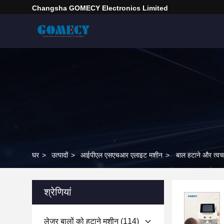
Changsha GOMECY Electronics Limited
घर
>
उत्पादों
>
आईपीएल एसएचआर एलाइट मशीन
>
बाल हटाने और त्
श्रेणियां
लेजर बालों को हटाने मशीन
(114)