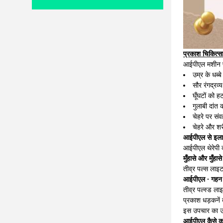
प्रकाश चिकित्सा
आईपीएल मशीन पर
उम्र के धब्ब
सौर रंगद्रव
घूँघटों को ह
गुलाबी दांत
चेहरे पर सं
चेहरे और शर
आईपीएल से इलाज
आईपीएल थेरेपी 
मुँहासे और मुँहास
तीव्र पल्स लाइ
आईपीएल ∙ गहन 
तीव्र पल्स्ड ल
प्रकाश धड़कनें त
इस उपचार का उपय
आईपीएल कैसे क