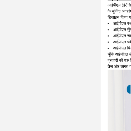
आईपीएल (इंटेंस
के चुनिंदा अवशो
डिज़ाइन किया गय
आईपीएल स्थ
आईपीएल मुँह
आईपीएल संव
आईपीएल फोट
आईपीएल पिगम
चूंकि आईपीएल ले
प्रकारों की एक 
तेज़ और लागत प्