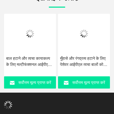
वीडियो
र त्वचा कायाकल्प
मुँहासे और रंगद्रव्य हटाने के लिए
चीन होम आईपीएल
ीफंक्शनल आईपीएल
पेशेवर आईपीएल त्वचा बालों को
रिमूवल मशीन स्था
ुर्रियां हटाने की
कम करने वाली ईलाइट मशीन
ब्यूटी मशीन
्तम मूल्य प्राप्त करें
सर्वोत्तम मूल्य प्राप्त करें
सर्वोत्तम म