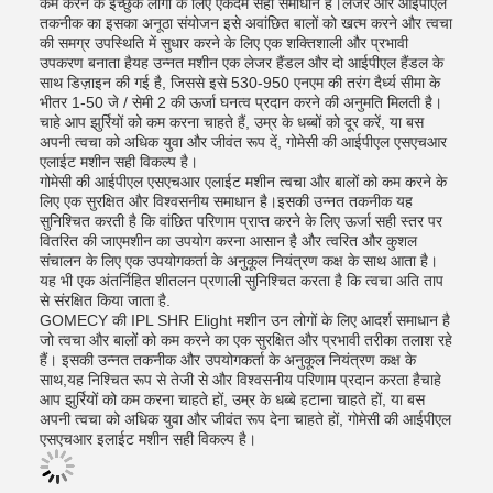
कम करने के इच्छुक लोगों के लिए एकदम सही समाधान है।लेजर और आईपीएल
तकनीक का इसका अनूठा संयोजन इसे अवांछित बालों को खत्म करने और त्वचा
की समग्र उपस्थिति में सुधार करने के लिए एक शक्तिशाली और प्रभावी
उपकरण बनाता हैयह उन्नत मशीन एक लेजर हैंडल और दो आईपीएल हैंडल के
साथ डिज़ाइन की गई है, जिससे इसे 530-950 एनएम की तरंग दैर्ध्य सीमा के
भीतर 1-50 जे / सेमी 2 की ऊर्जा घनत्व प्रदान करने की अनुमति मिलती है।
चाहे आप झुर्रियों को कम करना चाहते हैं, उम्र के धब्बों को दूर करें, या बस
अपनी त्वचा को अधिक युवा और जीवंत रूप दें, गोमेसी की आईपीएल एसएचआर
एलाईट मशीन सही विकल्प है।
गोमेसी की आईपीएल एसएचआर एलाईट मशीन त्वचा और बालों को कम करने के
लिए एक सुरक्षित और विश्वसनीय समाधान है।इसकी उन्नत तकनीक यह
सुनिश्चित करती है कि वांछित परिणाम प्राप्त करने के लिए ऊर्जा सही स्तर पर
वितरित की जाएमशीन का उपयोग करना आसान है और त्वरित और कुशल
संचालन के लिए एक उपयोगकर्ता के अनुकूल नियंत्रण कक्ष के साथ आता है।
यह भी एक अंतर्निहित शीतलन प्रणाली सुनिश्चित करता है कि त्वचा अति ताप
से संरक्षित किया जाता है.
GOMECY की IPL SHR Elight मशीन उन लोगों के लिए आदर्श समाधान है
जो त्वचा और बालों को कम करने का एक सुरक्षित और प्रभावी तरीका तलाश रहे
हैं। इसकी उन्नत तकनीक और उपयोगकर्ता के अनुकूल नियंत्रण कक्ष के
साथ,यह निश्चित रूप से तेजी से और विश्वसनीय परिणाम प्रदान करता हैचाहे
आप झुर्रियों को कम करना चाहते हों, उम्र के धब्बे हटाना चाहते हों, या बस
अपनी त्वचा को अधिक युवा और जीवंत रूप देना चाहते हों, गोमेसी की आईपीएल
एसएचआर इलाईट मशीन सही विकल्प है।