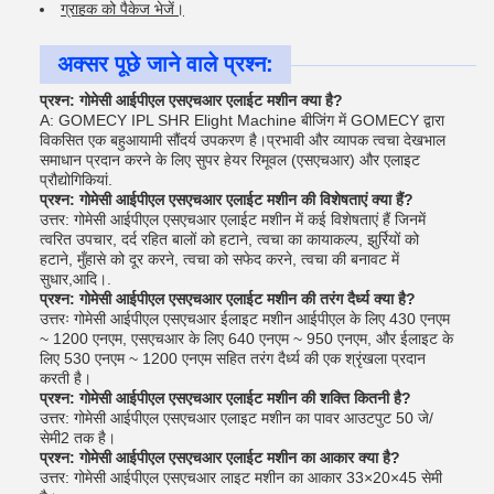
ग्राहक को पैकेज भेजें।
अक्सर पूछे जाने वाले प्रश्न:
प्रश्न: गोमेसी आईपीएल एसएचआर एलाईट मशीन क्या है?
A: GOMECY IPL SHR Elight Machine बीजिंग में GOMECY द्वारा
विकसित एक बहुआयामी सौंदर्य उपकरण है।प्रभावी और व्यापक त्वचा देखभाल
समाधान प्रदान करने के लिए सुपर हेयर रिमूवल (एसएचआर) और एलाइट
प्रौद्योगिकियां.
प्रश्न: गोमेसी आईपीएल एसएचआर एलाईट मशीन की विशेषताएं क्या हैं?
उत्तर: गोमेसी आईपीएल एसएचआर एलाईट मशीन में कई विशेषताएं हैं जिनमें
त्वरित उपचार, दर्द रहित बालों को हटाने, त्वचा का कायाकल्प, झुर्रियों को
हटाने, मुँहासे को दूर करने, त्वचा को सफेद करने, त्वचा की बनावट में
सुधार,आदि।.
प्रश्न: गोमेसी आईपीएल एसएचआर एलाईट मशीन की तरंग दैर्ध्य क्या है?
उत्तरः गोमेसी आईपीएल एसएचआर ईलाइट मशीन आईपीएल के लिए 430 एनएम
~ 1200 एनएम, एसएचआर के लिए 640 एनएम ~ 950 एनएम, और ईलाइट के
लिए 530 एनएम ~ 1200 एनएम सहित तरंग दैर्ध्य की एक श्रृंखला प्रदान
करती है।
प्रश्न: गोमेसी आईपीएल एसएचआर एलाईट मशीन की शक्ति कितनी है?
उत्तर: गोमेसी आईपीएल एसएचआर एलाइट मशीन का पावर आउटपुट 50 जे/
सेमी2 तक है।
प्रश्न: गोमेसी आईपीएल एसएचआर एलाईट मशीन का आकार क्या है?
उत्तर: गोमेसी आईपीएल एसएचआर लाइट मशीन का आकार 33×20×45 सेमी