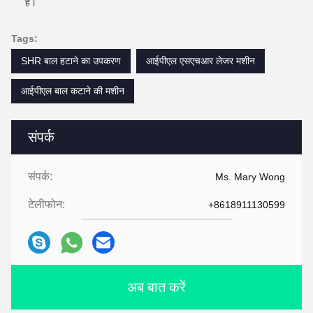
है।
Tags:
SHR बाल हटाने का उपकरण
आईपीएल एसएचआर लेजर मशीन
आईपीएल बाल कटाने की मशीन
संपर्क
संपर्क:
Ms. Mary Wong
टेलीफोन:
+8618911130599
अब बात करें