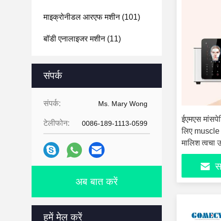
माइक्रोनीडल आरएफ मशीन
(101)
बॉडी एनालाइजर मशीन
(11)
फेस एनालाइजर मशीन
(24)
संपर्क
हाइड्रा डर्माब्रेशन मशीन
(14)
संपर्क:
नाखून ड्रिलिंग मशीन
Ms. Mary Wong
(15)
ईएमएस मांसपेशि
टेलीफोन:
0086-189-1113-0599
लिए muscle 
मालिश त्वचा 
सर
अब बात करें
हमें मेल करें