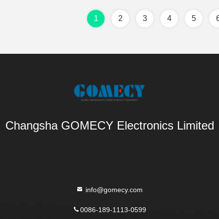
1
2
3
4
5
Changsha GOMECY Electronics Limited
info@gomecy.com
0086-189-1113-0599