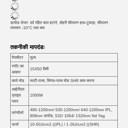
डायोड लेजर: दर्द रहित बाल हटाने, दोहरी शीतलन हाथ-टुकड़ा, शीतलन
तापमान -10°C तक कम
तकनीकी मापदंडः
पैरामीटर
मूल्य
स्पॉट का
15X50 मिमी
आकार
कार्य मोड
मल्टी-पल्स, सिंगल-पल्स मोड SHR काम करना
आईपीएल
ड्राइव
1000W
पावर
480-1200nm/ 530-1200nm/ 640-1200nm IPL,
तरंगदैर्ध्य
808nm डायोड, 532/ 1064/ 1320nm Nd Yag
ऊर्जा
10-50J/cm2 ((IPL) / 1-26J/cm2 ((SHR)