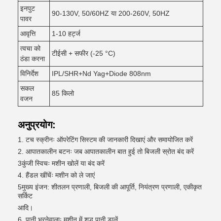
इनपुट
90-130V, 50/60HZ या 200-260V, 50HZ
पावर
आवृत्ति
1-10 हर्ट्ज
त्वचा को
टीईसी + सफीर (-25 °C)
ठंडा करना
विनिर्देश
IPL/SHR+Nd Yag+Diode 808nm
सकल
85 किलो
वजन
अनुप्रयोग:
1. टच स्क्रीनः ऑपरेटिंग सिस्टम की जानकारी दिखाएं और समायोजित करें
2. आपातकालीन बटनः जब आपातकालीन बात हुई तो बिजली स्रोत बंद करें
3कुंजी स्विचः मशीन खोलें या बंद करें
4. हैंडल खींचेंः मशीन को ले जाएं
5मुख्य इंजन: शीतलन प्रणाली, बिजली की आपूर्ति, नियंत्रण प्रणाली, एकीकृत
सर्किट
आदि।
6. पानी भरनेवालाः मशीन में शुद्ध पानी डालें