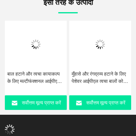
इसी तरह के उत्पादों
वीडियो
 कायाकल्प
मुँहासे और रंगद्रव्य हटाने के लिए
चीन होम आईपीएल लेजर 
नल आईपीएल
पेशेवर आईपीएल त्वचा बालों को
रिमूवल मशीन स्थायी हेयर
 हटाने की
कम करने वाली ईलाइट मशीन
ब्यूटी मशीन
 प्राप्त करें
सर्वोत्तम मूल्य प्राप्त करें
सर्वोत्तम मूल्य प्रा