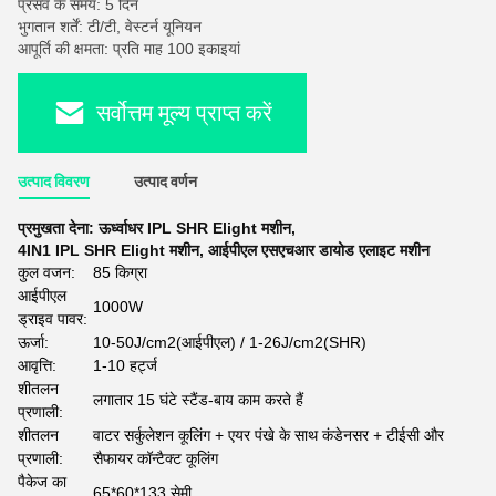
प्रसव के समय: 5 दिन
भुगतान शर्तें: टी/टी, वेस्टर्न यूनियन
आपूर्ति की क्षमता: प्रति माह 100 इकाइयां
सर्वोत्तम मूल्य प्राप्त करें
उत्पाद विवरण
उत्पाद वर्णन
प्रमुखता देना:
ऊर्ध्वाधर IPL SHR Elight मशीन
,
4IN1 IPL SHR Elight मशीन
,
आईपीएल एसएचआर डायोड एलाइट मशीन
कुल वजन:
85 किग्रा
आईपीएल
1000W
ड्राइव पावर:
ऊर्जा:
10-50J/cm2(आईपीएल) / 1-26J/cm2(SHR)
आवृत्ति:
1-10 हर्ट्ज
शीतलन
लगातार 15 घंटे स्टैंड-बाय काम करते हैं
प्रणाली:
शीतलन
वाटर सर्कुलेशन कूलिंग + एयर पंखे के साथ कंडेनसर + टीईसी और
प्रणाली:
सैफायर कॉन्टैक्ट कूलिंग
पैकेज का
65*60*133 सेमी