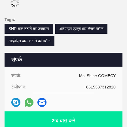
Tags:
SHR बाल हटाने का उपकरण
आईपीएल एसएचआर लेजर मशीन
आईपीएल बाल कटाने की मशीन
संपर्क
संपर्क:
Ms. Shine GOMECY
टेलीफोन:
+8615387312820
अब बात करें