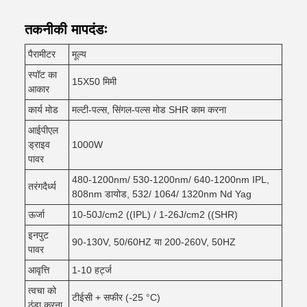
तकनीकी मापदंडः
पैरामीटर
मूल्य
स्पॉट का
15X50 मिमी
आकार
कार्य मोड
मल्टी-पल्स, सिंगल-पल्स मोड SHR काम करना
आईपीएल
ड्राइव
1000W
पावर
480-1200nm/ 530-1200nm/ 640-1200nm IPL,
तरंगदैर्ध्य
808nm डायोड, 532/ 1064/ 1320nm Nd Yag
ऊर्जा
10-50J/cm2 ((IPL) / 1-26J/cm2 ((SHR)
इनपुट
90-130V, 50/60HZ या 200-260V, 50HZ
पावर
आवृत्ति
1-10 हर्ट्ज
त्वचा को
टीईसी + सफीर (-25 °C)
ठंडा करना