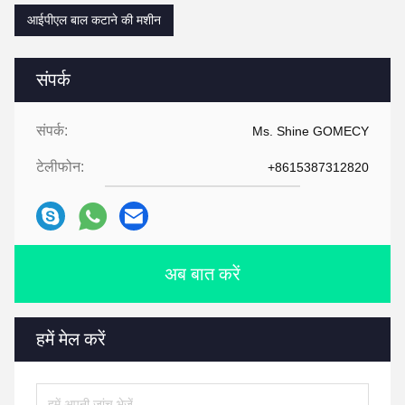
आईपीएल बाल कटाने की मशीन
संपर्क
संपर्क:
Ms. Shine GOMECY
टेलीफोन:
+8615387312820
अब बात करें
हमें मेल करें