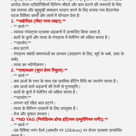
डायोड लेजर प्रौद्योगिकियों विभिन्न सौंदर्य और बाल हटाने की जरूरतों के लिए
एक व्यापक और बहुमुखी समाधान प्रदान करने के लिए बनाया गया हैप्रत्येक
घटक विशिष्ट कार्यों और लाभों में योगदान देता हैः
1. **आईपीएल (तीव्र पल्स लाइट):**
- ** कार्यः**
- व्यापक स्पेक्ट्रम प्रकाश धड़कनों में उत्सर्जित किया जाता है.
- बालों के कूपों और त्वचा के रंगद्रव्य में मेलेनिन को लक्षित करता है।
- **उपयोगः**
- बाल हटाने.
- रंगद्रव्य संबंधी समस्याओं का उपचार (उदाहरण के लिए, सूर्य के धब्बे, उम्र के
धब्बे)
- त्वचा का नवीनीकरण।
2. **एसएचआर (सुपर हेयर रिमूवल):**
- ** कार्यः**
- कम ऊर्जा के स्तर के साथ एक क्रमिक हीटिंग विधि का उपयोग करता है।
- कम ऊर्जा वाले धड़कनों की तेजी से पुनरावृत्ति।
- बालों के कूपों में मेलेनिन को लक्षित करता है।
- **उपयोगः**
- लगभग दर्द रहित बाल हटाने।
- त्वचा के विभिन्न प्रकारों के लिए उपयुक्त है।
- तेज और कुशल उपचार।
3. **ND YAG (नियोडियम-डोप्ड इट्रियम एल्यूमीनियम गार्नेट):**
- ** कार्यः**
- एक विशिष्ट तरंग दैर्ध्य (आमतौर पर 1064nm) पर लेजर प्रकाश उत्सर्जित
करता है।