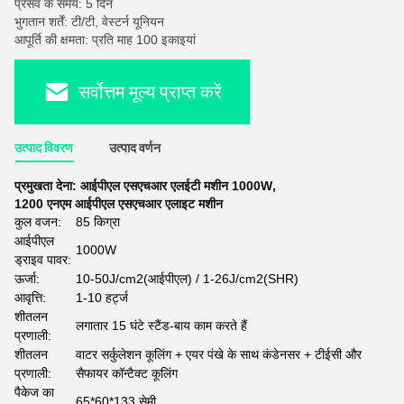
प्रसव के समय: 5 दिन
भुगतान शर्तें: टी/टी, वेस्टर्न यूनियन
आपूर्ति की क्षमता: प्रति माह 100 इकाइयां
सर्वोत्तम मूल्य प्राप्त करें
उत्पाद विवरण
उत्पाद वर्णन
प्रमुखता देना:
आईपीएल एसएचआर एलईटी मशीन 1000W
,
1200 एनएम आईपीएल एसएचआर एलाइट मशीन
कुल वजन:
85 किग्रा
आईपीएल
1000W
ड्राइव पावर:
ऊर्जा:
10-50J/cm2(आईपीएल) / 1-26J/cm2(SHR)
आवृत्ति:
1-10 हर्ट्ज
शीतलन
लगातार 15 घंटे स्टैंड-बाय काम करते हैं
प्रणाली:
शीतलन
वाटर सर्कुलेशन कूलिंग + एयर पंखे के साथ कंडेनसर + टीईसी और
प्रणाली:
सैफायर कॉन्टैक्ट कूलिंग
पैकेज का
65*60*133 सेमी