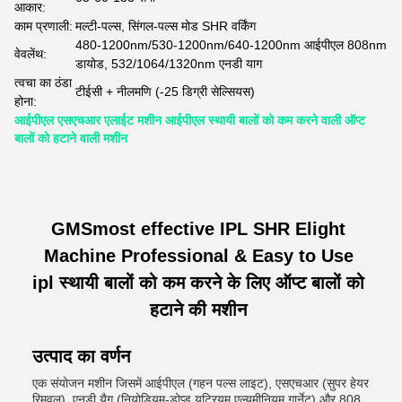
आकार:
काम प्रणाली:
मल्टी-पल्स, सिंगल-पल्स मोड SHR वर्किंग
480-1200nm/530-1200nm/640-1200nm आईपीएल 808nm
वेवलेंथ:
डायोड, 532/1064/1320nm एनडी याग
त्वचा का ठंडा
टीईसी + नीलमणि (-25 डिग्री सेल्सियस)
होना:
आईपीएल एसएचआर एलाईट मशीन आईपीएल स्थायी बालों को कम करने वाली ऑप्ट
बालों को हटाने वाली मशीन
GMSmost effective IPL SHR Elight
Machine Professional & Easy to Use
ipl स्थायी बालों को कम करने के लिए ऑप्ट बालों को
हटाने की मशीन
उत्पाद का वर्णन
एक संयोजन मशीन जिसमें आईपीएल (गहन पल्स लाइट), एसएचआर (सुपर हेयर
रिमूवल), एनडी यैग (नियोडियम-डोप्ड यट्रियम एल्यूमीनियम गार्नेट),और 808