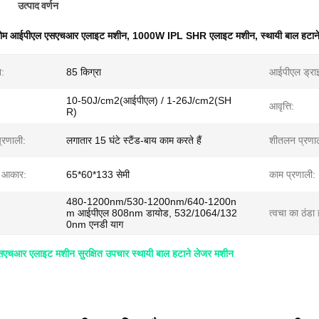
उत्पाद वर्णन
ोम आईपीएल एसएचआर एलाइट मशीन
,
1000W IPL SHR एलाइट मशीन
,
स्थायी बाल हटान
:
85 किग्रा
आईपीएल ड्रा
10-50J/cm2(आईपीएल) / 1-26J/cm2(SH
आवृत्ति:
R)
्रणाली:
लगातार 15 घंटे स्टैंड-बाय काम करते हैं
शीतलन प्रणा
ा आकार:
65*60*133 सेमी
काम प्रणाली:
480-1200nm/530-1200nm/640-1200n
m आईपीएल 808nm डायोड, 532/1064/132
त्वचा का ठंडा 
0nm एनडी याग
एचआर एलाइट मशीन सुरक्षित उपचार स्थायी बाल हटाने लेजर मशीन