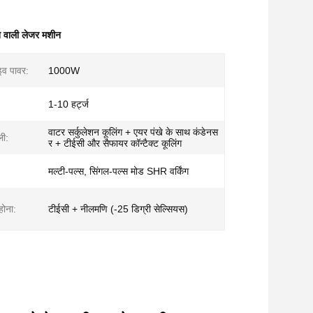
े वाली लेजर मशीन
इव पावर:
1000W
1-10 हर्ट्ज
वाटर सर्कुलेशन कूलिंग + एयर पंखे के साथ कंडेनस
ली:
र + टीईसी और सैफायर कॉन्टैक्ट कूलिंग
मल्टी-पल्स, सिंगल-पल्स मोड SHR वर्किंग
होना:
टीईसी + नीलमणि (-25 डिग्री सेल्सियस)