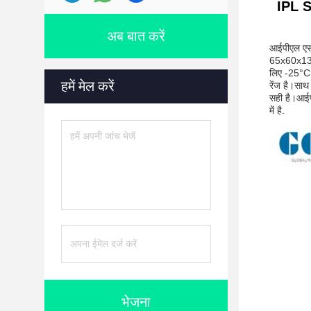
IPL S
अब बात करें
आईपीएल एसए
65x60x133 
लिए -25°C 
हमें मेल करें
रेंज है।सा
सही है।आईप
में है.
भेजना