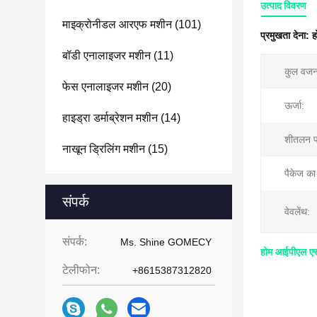
उत्पाद विवरण
माइक्रोनीडल आरएफ मशीन
(101)
प्रमुखता देना:
ह
बॉडी एनालाइजर मशीन
(11)
कुल वजन
फेस एनालाइजर मशीन
(20)
ऊर्जा:
हाइड्रा डर्माब्रेशन मशीन
(14)
शीतलन प
नाखून ड्रिलिंग मशीन
(15)
पैकेज क
संपर्क
वेवलेंथ:
संपर्क:
Ms. Shine GOMECY
होम आईपीएल एस
टेलीफोन:
+8615387312820