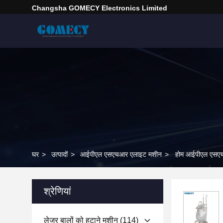
Changsha GOMECY Electronics Limited
घर
>
उत्पादों
>
आईपीएल एसएचआर एलाइट मशीन
>
होम आईपीएल एसएचआ
श्रेणियां
लेजर बालों को हटाने मशीन
(114)