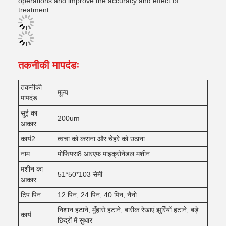
operations and improve the accuracy and effect of
treatment.
तकनीकी मापदंडः
तकनीकी
मूल्य
मापदंड
सुई का
200um
आकार
कार्य2
त्वचा को कसना और चेहरे को उठाना
नाम
मोर्फियस8 आरएफ माइक्रोनेडल मशीन
मशीन का
51*50*103 सेमी
आकार
टिप पिन
12 पिन, 24 पिन, 40 पिन, नैनो
निशान हटाने, मुँहासे हटाने, बारीक रेखाएं झुर्रियों हटाने, बड़े
कार्य
छिद्रों में सुधार