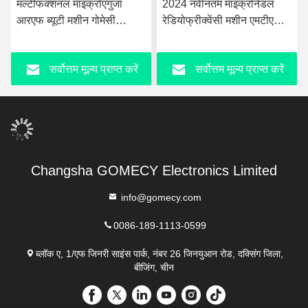
मल्टीफंक्शनल माइक्रोएगुजा
2024 नवीनतम माइक्रोनेडल
आरएफ ब्यूटी मशीन गोमेसी
रेडियोफ्रीक्वेंसी मशीन एमटीएस
एक्सेसरीज माइक्रो झुर्री हटाने
स्किनपेन आरएफ फ्रैक्शनल
माइक्रोनेडल एंटी एजिंग मशीन
सर्वोत्तम मूल्य प्राप्त करें
सर्वोत्तम मूल्य प्राप्त करें
चीन फैक्टरी
Changsha GOMECY Electronics Limited
info@gomecy.com
0086-189-1113-0599
ब्लॉक ए, 1/एफ जिनरी साइंस पार्क, नंबर 26 जिनयुआन रोड, दक्सिंग जिला,
बीजिंग, चीन