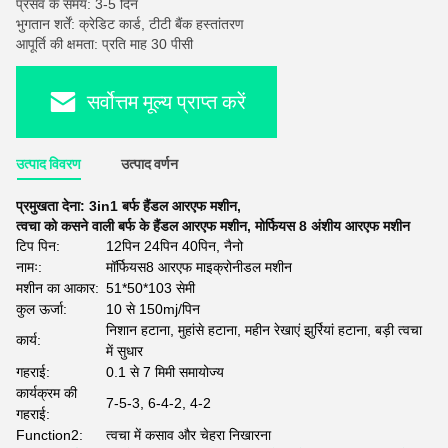
प्रसव के समय: 3-5 दिन
भुगतान शर्तें: क्रेडिट कार्ड, टीटी बैंक हस्तांतरण
आपूर्ति की क्षमता: प्रति माह 30 पीसी
सर्वोत्तम मूल्य प्राप्त करें
उत्पाद विवरण
उत्पाद वर्णन
प्रमुखता देना:
3in1 बर्फ हैंडल आरएफ मशीन
,
त्वचा को कसने वाली बर्फ के हैंडल आरएफ मशीन
,
मोर्फियस 8 अंशीय आरएफ मशीन
टिप पिन:
12पिन 24पिन 40पिन, नैनो
नामः:
मॉर्फियस8 आरएफ माइक्रोनीडल मशीन
मशीन का आकार:
51*50*103 सेमी
कुल ऊर्जा:
10 से 150mj/पिन
निशान हटाना, मुहांसे हटाना, महीन रेखाएं झुर्रियां हटाना, बड़ी त्वचा
कार्य:
में सुधार
गहराई:
0.1 से 7 मिमी समायोज्य
कार्यक्रम की
7-5-3, 6-4-2, 4-2
गहराई:
Function2:
त्वचा में कसाव और चेहरा निखारना