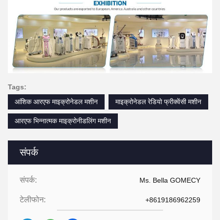
Tags:
आंशिक आरएफ माइक्रोनेडल मशीन
माइक्रोनेडल रेडियो फ्रीक्वेंसी मशीन
आरएफ भिन्नात्मक माइक्रोनीडलिंग मशीन
संपर्क
संपर्क:
Ms. Bella GOMECY
टेलीफोन:
+8619186962259