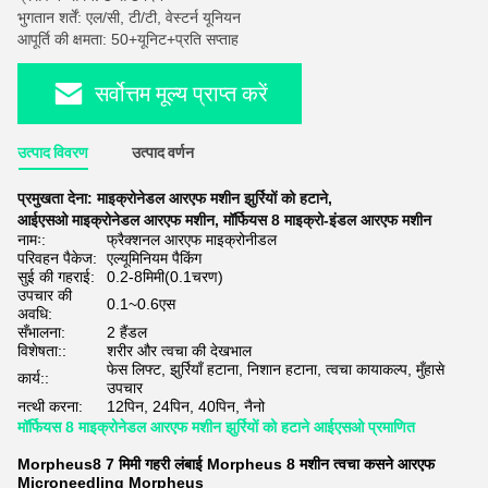
भुगतान शर्तें: एल/सी, टी/टी, वेस्टर्न यूनियन
आपूर्ति की क्षमता: 50+यूनिट+प्रति सप्ताह
सर्वोत्तम मूल्य प्राप्त करें
उत्पाद विवरण
उत्पाद वर्णन
प्रमुखता देना:
माइक्रोनेडल आरएफ मशीन झुर्रियों को हटाने
,
आईएसओ माइक्रोनेडल आरएफ मशीन
,
मॉर्फियस 8 माइक्रो-इंडल आरएफ मशीन
नामः:
फ्रैक्शनल आरएफ माइक्रोनीडल
परिवहन पैकेज:
एल्यूमिनियम पैकिंग
सुई की गहराई:
0.2-8मिमी(0.1चरण)
उपचार की
0.1~0.6एस
अवधि:
सँभालना:
2 हैंडल
विशेषता::
शरीर और त्वचा की देखभाल
फेस लिफ्ट, झुर्रियाँ हटाना, निशान हटाना, त्वचा कायाकल्प, मुँहासे
कार्य::
उपचार
नत्थी करना:
12पिन, 24पिन, 40पिन, नैनो
मॉर्फियस 8 माइक्रोनेडल आरएफ मशीन झुर्रियों को हटाने आईएसओ प्रमाणित
Morpheus8 7 मिमी गहरी लंबाई Morpheus 8 मशीन त्वचा कसने आरएफ
Microneedling Morpheus