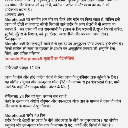
प्रभाव प्रदान करता है।सूक्ष्म-सुई द्वारा निर्मित सूक्ष्म-नुकसान रेडियो आवृत्ति ऊर्जा के
अवशोषण और वितरण को बढ़ाते हैं, कोलेजन उत्तेजना और त्वचा को कसने को
अधिकतम करता है।
4उपचार क्षेत्र:
Morpheus8 का उपयोग आम तौर पर चेहरे और गर्दन पर किया जाता है, लेकिन इसे
त्वचा की ढीली या बनावट संबंधी चिंताओं वाले शरीर के अन्य क्षेत्रों में भी लगाया जा
सकता है। यह त्वचा की कई समस्याओं के इलाज के लिए प्रभावी है,सूक्ष्म रेखाओं सहित,
झुर्रियां, मुँहासे के निशान, बढ़े हुए छिद्र, त्वचा ढीली और असमान त्वचा टोन।
5अनुकूलन:
Morpheus8 के महत्वपूर्ण लाभों में से एक इसका अनुकूलन योग्य उपचार दृष्टिकोण है।
किसी व्यक्ति की त्वचा के प्रकार के आधार पर अनुकूलित उपचार की अनुमति देना,
चिंता, और वांछित परिणाम।
Inmode Morpheus8 सुझावों का पोर्टफोलियो
मोर्फियस8 प्राइम 12 पिन
त्वचा के नीचे और छोटे कठिन क्षेत्रों के लिए त्वचा के पुनर्निर्माण तक पहुंचने के लिए।
यह अंशीय संयुग्मन और उप-मृतत्व थोक हीटिंग के माध्यम से periorbital क्षेत्र, माथे,
आंतरिक बाहों और नाजुक महिला क्षेत्र के लिए है।
मोर्फियस8 24 पिन को पुनः उत्पन्न कर रहा है
चेहरे के ऊतक का अंशीय संयुग्मन और उप-मृतत्व थोक ताप के माध्यम से त्वचा के नीचे
और त्वचा के माध्यम से पुनर्निर्माण।
Morpheus8 शरीर 40 पिन
शरीर के बड़े क्षेत्रों का त्वचा के नीचे और त्वचा के नीचे का पुनरुत्पादन। यह अंशीय
संयुग्मन और उप-मृतत्व थोक ताप के माध्यम से पेट, जांघों और नितंबों के लिए है।