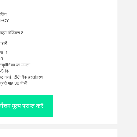
ीजिंग
OMECY
मएस मॉर्फियस 8
र्तें
्रा: 1
50
एल्यूमीनियम का मामला
-5 दिन
ेडिट कार्ड, टीटी बैंक हस्तांतरण
: प्रति माह 30 पीसी
्वोत्तम मूल्य प्राप्त करें