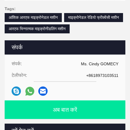
Tags:
आंशिक आरएफ माइक्रोनेडल मशीन
माइक्रोनेडल रेडियो फ्रीक्वेंसी मशीन
आरएफ भिन्नात्मक माइक्रोनीडलिंग मशीन
संपर्क
संपर्क:
Ms. Cindy GOMECY
टेलीफोन:
+8618973103511
अब बात करें