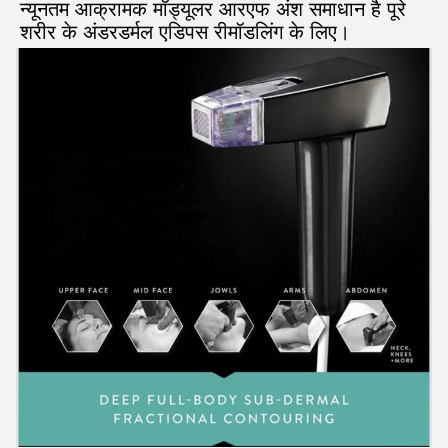
न्यूनतम आक्रामक मॉड्यूलर आरएफ अंश समाधान है पूरे 
शरीर के अंडरडर्मल एडिपस रीमॉडलिंग के लिए।