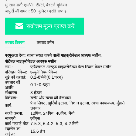
भुगतान शर्तें: एल/सी, टी/टी, वेस्टर्न यूनियन
आपूर्ति की क्षमता: 50+यूनिट+प्रति सप्ताह
सर्वोत्तम मूल्य प्राप्त करें
उत्पाद विवरण
उत्पाद वर्णन
प्रमुखता देना:
त्वचा सख्त करने वाली माइक्रोनेडल आरएफ मशीन
,
पोर्टेबल माइक्रोनेडल आरएफ मशीन
नामः:
फ्रैक्शनल आरएफ माइक्रोनेडल फेस स्किन केयर मशीन
परिवहन पैकेज:
एल्यूमीनियम पैकेज
सुई की गहराई:
0.2-8मिमी(0.1चरण)
उपचार की
0.1~0.6एस
अवधि:
सँभालना:
3 हैंडल
विशेषता::
शरीर और त्वचा की देखभाल
फेस लिफ्ट, झुर्रियाँ हटाना, निशान हटाना, त्वचा कायाकल्प, मुँहासे
कार्य::
उपचार
नत्थी करना:
12पिन, 24पिन, 40पिन, नैनो
सामग्री:
एबीएस
कार्य गहराई मोड:
7-5-3, 6-4-2, 5-3, 4-2 मिमी
स्क्रीन का
15.6 इंच
साईज़: