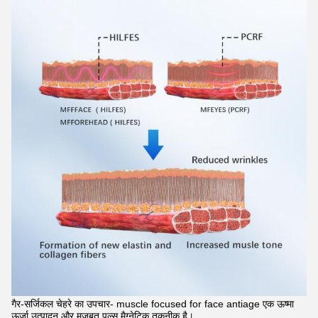
गैर-सर्जिकल चेहरे का उपचार- muscle focused for face antiage एक ऊष्मा
ऊर्जा उत्पादन और मजबूत पल्स मैग्नेटिक तकनीक है।