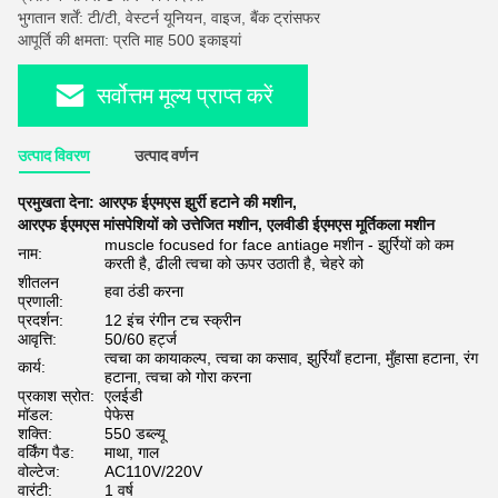
भुगतान शर्तें: टी/टी, वेस्टर्न यूनियन, वाइज, बैंक ट्रांसफर
आपूर्ति की क्षमता: प्रति माह 500 इकाइयां
सर्वोत्तम मूल्य प्राप्त करें
उत्पाद विवरण
उत्पाद वर्णन
प्रमुखता देना:
आरएफ ईएमएस झुर्री हटाने की मशीन
,
आरएफ ईएमएस मांसपेशियों को उत्तेजित मशीन
,
एलवीडी ईएमएस मूर्तिकला मशीन
muscle focused for face antiage मशीन - झुर्रियों को कम
नाम:
करती है, ढीली त्वचा को ऊपर उठाती है, चेहरे को
शीतलन
हवा ठंडी करना
प्रणाली:
प्रदर्शन:
12 इंच रंगीन टच स्क्रीन
आवृत्ति:
50/60 हर्ट्ज
त्वचा का कायाकल्प, त्वचा का कसाव, झुर्रियाँ हटाना, मुँहासा हटाना, रंग
कार्य:
हटाना, त्वचा को गोरा करना
प्रकाश स्रोत:
एलईडी
मॉडल:
पेफेस
शक्ति:
550 डब्ल्यू
वर्किंग पैड:
माथा, गाल
वोल्टेज:
AC110V/220V
वारंटी:
1 वर्ष