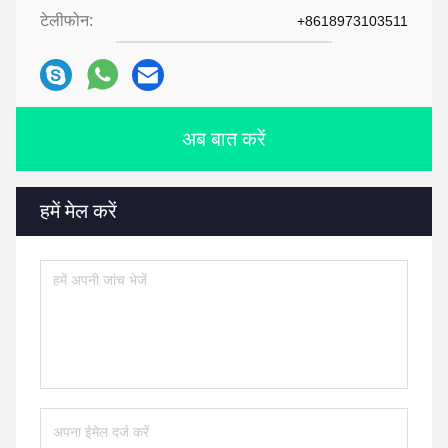
टेलीफोन:
+8618973103511
अब बात करें
हमें मेल करें