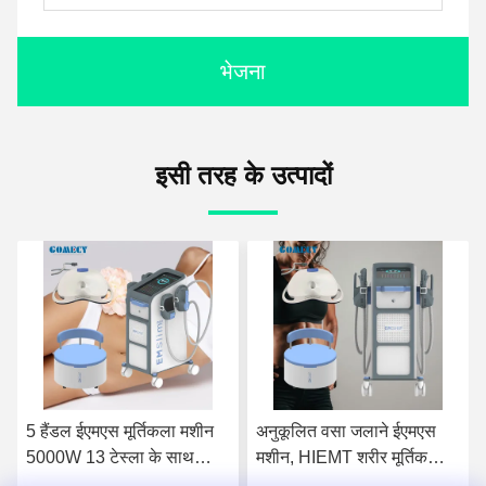
भेजना
इसी तरह के उत्पादों
अनुकूलित वसा जलाने ईएमएस
आरएफ ईएमएस मूर्तिकला मशीन /
मशीन, HIEMT शरीर मूर्तिकला
पेल्विक फ्लोर कुशन कुर्सी विकल्प
मशीन
के साथ एम्सलिम मशीन