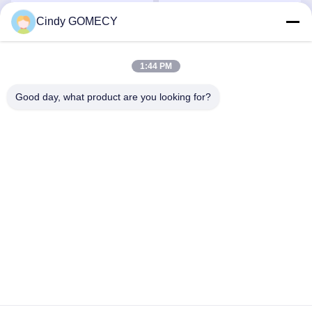
Cindy GOMECY
सर्वोत्तम मूल्य प्राप्त करें
सर्वोत्तम मूल्य प्राप्त करें
1:44 PM
Good day, what product are you looking for?
Changsha GOMECY Electronics Limited
info@gomecy.com
0086-189-1113-0599
ब्लॉक ए, 1/एफ जिनरी साइंस पार्क, नंबर 26 जिनयुआन रोड, दक्सिंग जिला,
बीजिंग, चीन
चीन अच्छी गुणवत्ता लेजर बालों को हटाने मशीन देने वाला। कॉपीराइट © 2023-