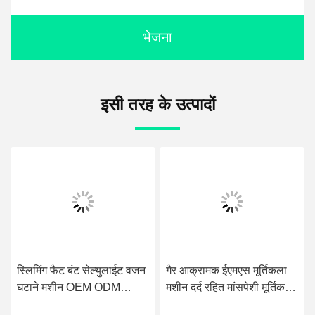
भेजना
इसी तरह के उत्पादों
स्लिमिंग फैट बंट सेल्युलाईट वजन
गैर आक्रामक ईएमएस मूर्तिकला
घटाने मशीन OEM ODM
मशीन दर्द रहित मांसपेशी मूर्तिकला
ईएमएस मांसपेशियों उत्तेजक
मशीन