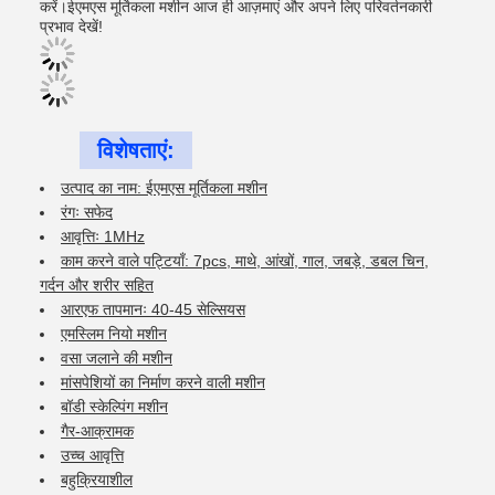
करें।ईएमएस मूर्तिकला मशीन आज ही आज़माएं और अपने लिए परिवर्तनकारी
प्रभाव देखें!
विशेषताएं:
उत्पाद का नाम: ईएमएस मूर्तिकला मशीन
रंगः सफेद
आवृत्तिः 1MHz
काम करने वाले पट्टियाँ: 7pcs, माथे, आंखों, गाल, जबड़े, डबल चिन,
गर्दन और शरीर सहित
आरएफ तापमानः 40-45 सेल्सियस
एमस्लिम नियो मशीन
वसा जलाने की मशीन
मांसपेशियों का निर्माण करने वाली मशीन
बॉडी स्केल्पिंग मशीन
गैर-आक्रामक
उच्च आवृत्ति
बहुक्रियाशील