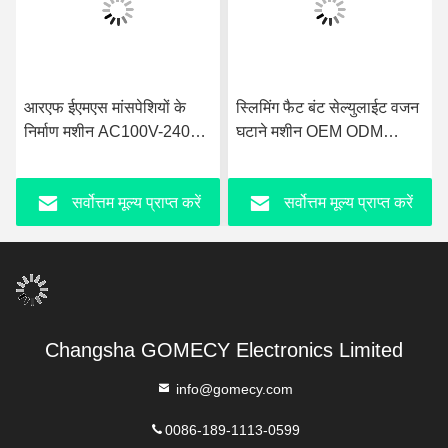
स्लिमिंग फैट बंट सेल्युलाईट वजन
गैर आक्रामक ईएमएस मूर्तिकला
घटाने मशीन OEM ODM
मशीन दर्द रहित मांसपेशी मूर्तिकला
ईएमएस मांसपेशियों उत्तेजक
मशीन
सर्वोत्तम मूल्य प्राप्त करें
सर्वोत्तम मूल्य प्राप्त करें
Changsha GOMECY Electronics Limited
info@gomecy.com
0086-189-1113-0599