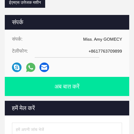
ईएमएस उत्तेजक मशीन
संपर्क
संपर्क:
Miss. Amy GOMECY
टेलीफोन:
+8617763709899
अब बात करें
हमें मेल करें