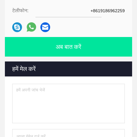
टेलीफोन:
+8619186962259
अब बात करें
हमें मेल करें