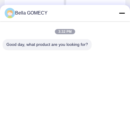
808nm 1064nm 3 तरंग दैर्ध्य
3000W इनपुट पावर
Bella GOMECY
सर्वोत्तम मूल्य प्राप्त करें
सर्वोत्तम मूल्य प्राप्त करें
3:32 PM
Good day, what product are you looking for?
Changsha GOMECY Electronics Limited
info@gomecy.com
0086-189-1113-0599
ब्लॉक ए, 1/एफ जिनरी साइंस पार्क, नंबर 26 जिनयुआन रोड, दक्सिंग जिला,
बीजिंग, चीन