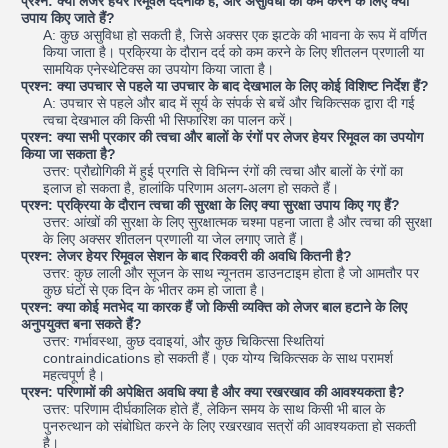
प्रश्न: क्या लेजर हेयर रिमूवल दर्दनाक है, और असुविधा को कम करने के लिए क्या
उपाय किए जाते हैं?
A: कुछ असुविधा हो सकती है, जिसे अक्सर एक झटके की भावना के रूप में वर्णित
किया जाता है। प्रक्रिया के दौरान दर्द को कम करने के लिए शीतलन प्रणाली या
सामयिक एनेस्थेटिक्स का उपयोग किया जाता है।
प्रश्न: क्या उपचार से पहले या उपचार के बाद देखभाल के लिए कोई विशिष्ट निर्देश हैं?
A: उपचार से पहले और बाद में सूर्य के संपर्क से बचें और चिकित्सक द्वारा दी गई
त्वचा देखभाल की किसी भी सिफारिश का पालन करें।
प्रश्न: क्या सभी प्रकार की त्वचा और बालों के रंगों पर लेजर हेयर रिमूवल का उपयोग
किया जा सकता है?
उत्तर: प्रौद्योगिकी में हुई प्रगति से विभिन्न रंगों की त्वचा और बालों के रंगों का
इलाज हो सकता है, हालांकि परिणाम अलग-अलग हो सकते हैं।
प्रश्न: प्रक्रिया के दौरान त्वचा की सुरक्षा के लिए क्या सुरक्षा उपाय किए गए हैं?
उत्तर: आंखों की सुरक्षा के लिए सुरक्षात्मक चश्मा पहना जाता है और त्वचा की सुरक्षा
के लिए अक्सर शीतलन प्रणाली या जेल लगाए जाते हैं।
प्रश्न: लेजर हेयर रिमूवल सेशन के बाद रिकवरी की अवधि कितनी है?
उत्तर: कुछ लाली और सूजन के साथ न्यूनतम डाउनटाइम होता है जो आमतौर पर
कुछ घंटों से एक दिन के भीतर कम हो जाता है।
प्रश्न: क्या कोई मतभेद या कारक हैं जो किसी व्यक्ति को लेजर बाल हटाने के लिए
अनुपयुक्त बना सकते हैं?
उत्तर: गर्भावस्था, कुछ दवाइयां, और कुछ चिकित्सा स्थितियां
contraindications हो सकती हैं। एक योग्य चिकित्सक के साथ परामर्श
महत्वपूर्ण है।
प्रश्न: परिणामों की अपेक्षित अवधि क्या है और क्या रखरखाव की आवश्यकता है?
उत्तर: परिणाम दीर्घकालिक होते हैं, लेकिन समय के साथ किसी भी बाल के
पुनरुत्थान को संबोधित करने के लिए रखरखाव सत्रों की आवश्यकता हो सकती
है।