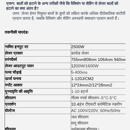
प्रश्न: बालों को हटाने के अन्य तरीकों जैसे कि वैक्सिंग या शेविंग से लेजर बालों को
हटाने का क्या अंतर है?
उत्तर: लेजर हेयर रिमूवल बालों के कूपों को लक्षित करके अधिक दीर्घकालिक कटौती
प्रदान करता है, जबकि वैक्सिंग और शेविंग अस्थायी समाधान प्रदान करते हैं।
तकनीकी मापदंडः
नामित इनपुट दर
2500W
लेजर प्रकार
डायोड लेजर
तरंगदैर्ध्य
755nm
808nm 1064nm 940nm
लेजर आउटपुट पावर
12
00W/1600W
पल्स चौड़ाई
5-400ms
ऊर्जा घनत्व
1-120J/CM2
स्पॉट आकार
12*24mm2/12*28mm2
पुनरावृत्ति की आवृत्ति
1-10 हर्ट्ज
शीतलन
नीलम स्पर्श शीतलनः-5°C-5°C
प्रदर्शन
10.4
इंच टीएफटी क्रोमैटिक स्क्रीन
वोल्टेज
AC 100V/220V, 60Hz/50Hz
जल शीतलन
वायु शीतलन
शीतलन
अर्धचालक शीतलन।