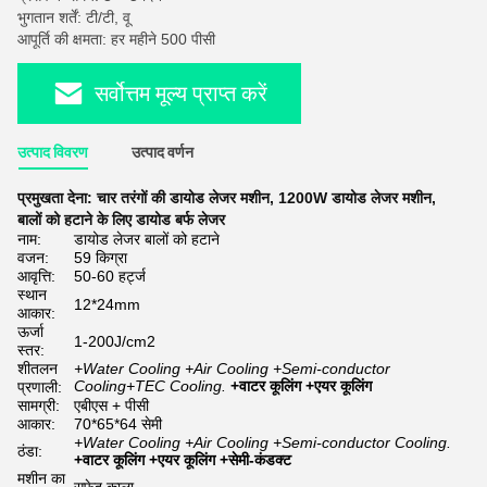
भुगतान शर्तें: टी/टी, वू
आपूर्ति की क्षमता: हर महीने 500 पीसी
सर्वोत्तम मूल्य प्राप्त करें
उत्पाद विवरण
उत्पाद वर्णन
प्रमुखता देना:
चार तरंगों की डायोड लेजर मशीन
,
1200W डायोड लेजर मशीन
,
बालों को हटाने के लिए डायोड बर्फ लेजर
नाम:
डायोड लेजर बालों को हटाने
वजन:
59 किग्रा
आवृत्ति:
50-60 हर्ट्ज
स्थान
12*24mm
आकार:
ऊर्जा
1-200J/cm2
स्तर:
शीतलन
+Water Cooling +Air Cooling +Semi-conductor
Cooling+TEC Cooling.
+वाटर कूलिंग +एयर कूलिंग
प्रणाली:
सामग्री:
एबीएस + पीसी
आकार:
70*65*64 सेमी
+Water Cooling +Air Cooling +Semi-conductor Cooling.
ठंडा:
+वाटर कूलिंग +एयर कूलिंग +सेमी-कंडक्ट
मशीन का