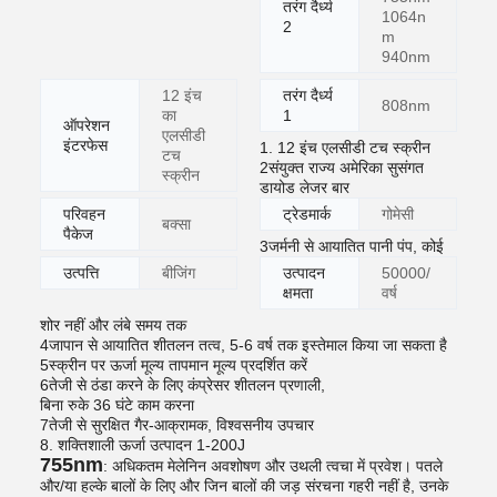
तरंग दैर्ध्य
1064n
2
m
940nm
12 इंच
तरंग दैर्ध्य
808nm
का
1
ऑपरेशन
एलसीडी
इंटरफेस
1. 12 इंच एलसीडी टच स्क्रीन
टच
2संयुक्त राज्य अमेरिका सुसंगत
स्क्रीन
डायोड लेजर बार
परिवहन
ट्रेडमार्क
गोमेसी
बक्सा
पैकेज
3जर्मनी से आयातित पानी पंप, कोई
उत्पत्ति
बीजिंग
उत्पादन
50000/
क्षमता
वर्ष
शोर नहीं और लंबे समय तक
4जापान से आयातित शीतलन तत्व, 5-6 वर्ष तक इस्तेमाल किया जा सकता है
5स्क्रीन पर ऊर्जा मूल्य तापमान मूल्य प्रदर्शित करें
6तेजी से ठंडा करने के लिए कंप्रेसर शीतलन प्रणाली,
बिना रुके 36 घंटे काम करना
7तेजी से सुरक्षित गैर-आक्रामक, विश्वसनीय उपचार
8. शक्तिशाली ऊर्जा उत्पादन 1-200J
755nm
: अधिकतम मेलेनिन अवशोषण और उथली त्वचा में प्रवेश। पतले
और/या हल्के बालों के लिए और जिन बालों की जड़ संरचना गहरी नहीं है, उनके