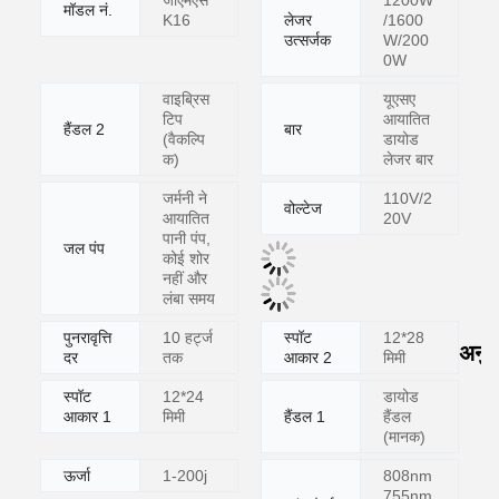
जीएमएस
1200W
मॉडल नं.
K16
लेजर
/1600
उत्सर्जक
W/200
0W
वाइब्रिस
यूएसए
टिप
आयातित
हैंडल 2
बार
(वैकल्पि
डायोड
क)
लेजर बार
जर्मनी ने
110V/2
वोल्टेज
आयातित
20V
पानी पंप,
जल पंप
कोई शोर
नहीं और
लंबा समय
पुनरावृत्ति
10 हर्ट्ज
स्पॉट
12*28
अनुप
दर
तक
आकार 2
मिमी
स्पॉट
12*24
डायोड
आकार 1
मिमी
हैंडल 1
हैंडल
(मानक)
ऊर्जा
1-200j
808nm
755nm