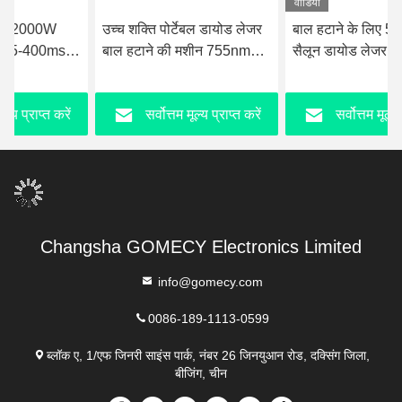
वीडियो
उच्च शक्ति पोर्टेबल डायोड लेजर
बाल हटाने के लिए 5-400ms
बाल हटाने की मशीन 755nm
सैलून डायोड लेजर मशीन
808nm 1064nm 3 तरंग दैर्ध्य
3000W इनपुट पावर
सर्वोत्तम मूल्य प्राप्त करें
सर्वोत्तम मूल्य प्राप्त करें
Changsha GOMECY Electronics Limited
info@gomecy.com
0086-189-1113-0599
ब्लॉक ए, 1/एफ जिनरी साइंस पार्क, नंबर 26 जिनयुआन रोड, दक्सिंग जिला,
बीजिंग, चीन