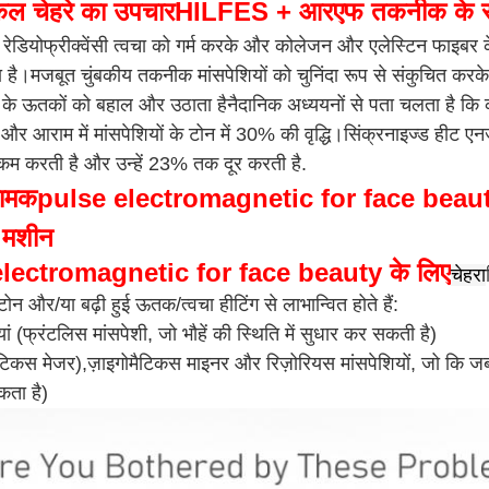
िकल चेहरे का उपचार
HILFES + आरएफ तकनीक के साथ
ड रेडियोफ्रीक्वेंसी त्वचा को गर्म करके और कोलेजन और एलेस्टिन फाइबर
है।मजबूत चुंबकीय तकनीक मांसपेशियों को चुनिंदा रूप से संकुचित करके
े के ऊतकों को बहाल और उठाता हैनैदानिक अध्ययनों से पता चलता है कि 
ी और आराम में मांसपेशियों के टोन में 30% की वृद्धि।सिंक्रनाइज्ड हीट ए
 करती है और उन्हें 23% तक दूर करती है.
रामक
pulse electromagnetic for face beau
 मशीन
lectromagnetic for face beauty के लिए
चेहरा
 टोन और/या बढ़ी हुई ऊतक/त्वचा हीटिंग से लाभान्वित होते हैं:
ियां (फ्रंटलिस मांसपेशी, जो भौहें की स्थिति में सुधार कर सकती है)
ैटिकस मेजर),
ज़ाइगोमैटिकस माइनर और रिज़ोरियस मांसपेशियों, जो कि जबड़
ता है)