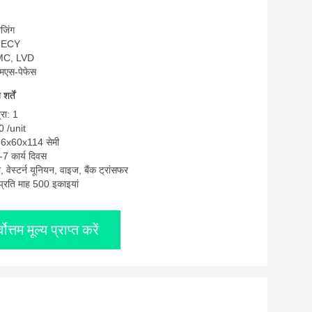
शीन
ीजिंग
OMECY
EMC, LVD
एमएस-पेफेस
र्तें
्रा: 1
0 /unit
 66x60x114 सेमी
-7 कार्य दिवस
टी, वेस्टर्न यूनियन, वाइज, बैंक ट्रांसफर
: प्रति माह 500 इकाइयां
्वोत्तम मूल्य प्राप्त करें