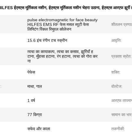
ILFES ईएमएस मूर्तिकला मशीन
,
ईएमएस मूर्तिकला मशीन चेहरा उठाना
,
ईएमएस आरएफ झुर्री 
pulse electromagnetic for face beauty
HILFES EMS RF फेस मसल ब्यूटी फेस
शीतलन प्रणा
लिफ्टिंग रिंकल रिमूवल कोलेजन
15.6 इंच रंगीन टच स्क्रीन
आवृत्ति:
त्वचा का कायाकल्प, त्वचा का कसाव, झुर्रियाँ ह
टाना, मुँहासा हटाना, रंग हटाना, त्वचा को गोरा कर
प्रकाश स्रोत:
ना
पेफेस
शक्ति:
ड:
माथा, गाल
वोल्टेज:
1 वर्ष
आरएफ तापमा
77 किग्रा
सामान का भार
सफेद और काला
तकनीकी: