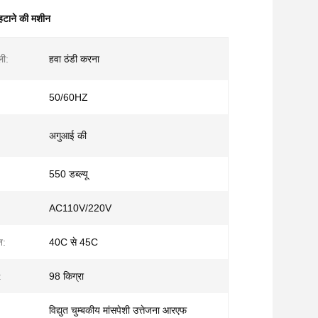
हटाने की मशीन
ली:
हवा ठंडी करना
50/60HZ
अगुआई की
550 डब्ल्यू
AC110V/220V
न:
40C से 45C
:
98 किग्रा
विद्युत चुम्बकीय मांसपेशी उत्तेजना आरएफ