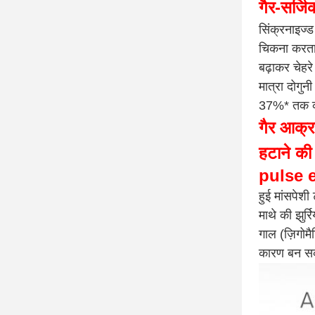
गैर-सर्ज
सिंक्रनाइज्
चिकना करता 
बढ़ाकर चेहर
मात्रा दोगुन
37%* तक कम
गैर आक्
हटाने की
pulse e
हुई मांसपेशी
माथे की झुर्र
गाल (ज़िगोम
कारण बन सक