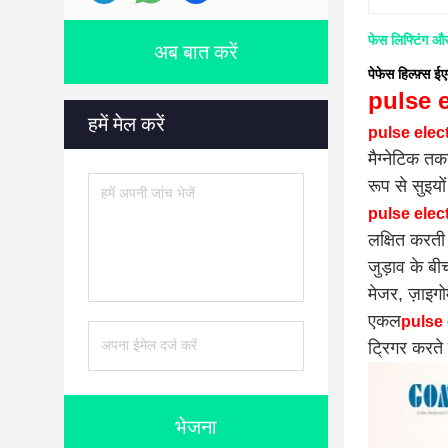
फेस लिफ्टिंग 
अब बात करें
पेफेस हिल्फ़्स ई
pulse e
हमें मेल करें
pulse elec
मैग्नेटिक त
रूप से सुइयों
pulse elec
लक्षित करती 
जुड़ाव के बी
मेजर, ज़ाइग
एकल
pulse 
ट्रिगर करते 
भेजना