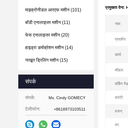
प्रमुखता देना:
H
माइक्रोनीडल आरएफ मशीन
(101)
बॉडी एनालाइजर मशीन
(11)
नाम:
फेस एनालाइजर मशीन
(20)
प्रदर्शन:
हाइड्रा डर्माब्रेशन मशीन
(14)
कार्य:
नाखून ड्रिलिंग मशीन
(15)
मॉडल:
संपर्क
वर्किंग पै
संपर्क:
वारंटी:
Ms. Cindy GOMECY
टेलीफोन:
+8618973103511
वजन:
रंग: