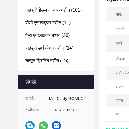
माइक्रोनीडल आरएफ मशीन
(101)
नाम:
बॉडी एनालाइजर मशीन
(11)
प्रदर्शन:
फेस एनालाइजर मशीन
(20)
कार्य:
हाइड्रा डर्माब्रेशन मशीन
(14)
मॉडल:
नाखून ड्रिलिंग मशीन
(15)
वर्किंग पै
संपर्क
वारंटी:
संपर्क:
Ms. Cindy GOMECY
वजन:
टेलीफोन:
+8618973103511
रंग: