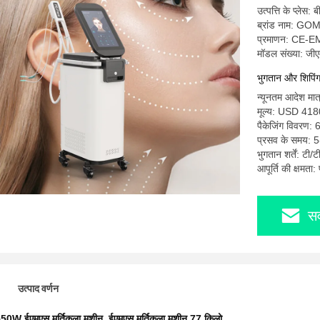
उत्पत्ति के प्लेस: ब
ब्रांड नाम: G
प्रमाणन: CE-
मॉडल संख्या: जी
भुगतान और शिपिंग श
न्यूनतम आदेश मात
मूल्य: USD 418
पैकेजिंग विवरण:
प्रसव के समय: 5
भुगतान शर्तें: टी/
आपूर्ति की क्षमता
सर
उत्पाद वर्णन
50W ईएमएस मूर्तिकला मशीन
,
ईएमएस मूर्तिकला मशीन 77 किलो