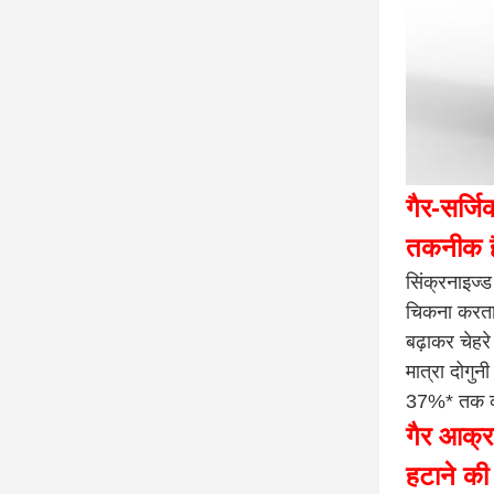
गैर-सर्ज
तकनीक 
सिंक्रनाइज्
चिकना करता 
बढ़ाकर चेहर
मात्रा दोगुन
37%* तक कम
गैर आक्
हटाने की