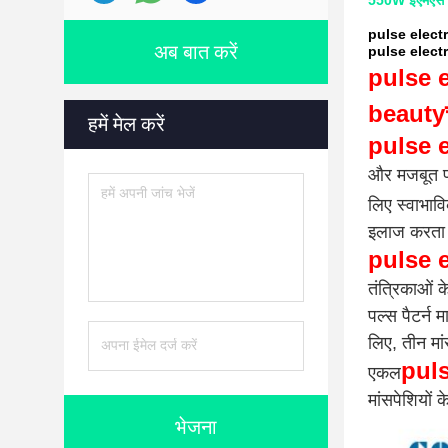
550W ईएमएस म
pulse electrom
अब बात करें
pulse electr
pulse e
beauty
हमें मेल करें
pulse 
और मजबूत पल
लिए स्वाभावि
इलाज करता 
pulse 
तंत्रिकाओं क
पल्स पैटर्न 
लिए, तीन मा
puls
एकल
मांसपेशियों 
भेजना