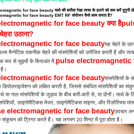
ूर्तिकला मशीन 77kg सुधार डबल चिन आकार
agnetic for face beauty माथे की बारीक रेखा त्वचा के ढलने को कम करें दुगुनी ठोड़ी 
omagnetic for face beauty EMT RF संयोजन कैसे काम करता है?
lectromagnetic for face beauty क्या है
pul
चेहरा उठाना?
electromagnetic for face beauty
यह चेहरे के उपचा
्स मैग्नेटिक तकनीक चेहरे की मांसपेशियों को उत्तेजित करती है और त
pulse electromagnetic 
क रूप से सुइयों के बिनाअंत में,
है।
electromagnetic for face beauty
मांसपेशियों के 
े डिपोलराइजेशन को लक्षित करती है, जिससे संबंधित मांसपेशियों का संकुच
माथे या गाल मांसपेशियों के जुड़ाव के बीच बारी-बारी से, या दोनों। माथे क
ंसपेशियों, ज़ाइगोमैटिकस मेजर, ज़ाइगोमैटिकस माइनर, और रिज़ोरियस मांस
e electromagnetic for face beauty
उपचार लगभ
के संकुचन को ट्रिगर करते हैं। यह लगभग 20 मिनट में पूरा होता है।