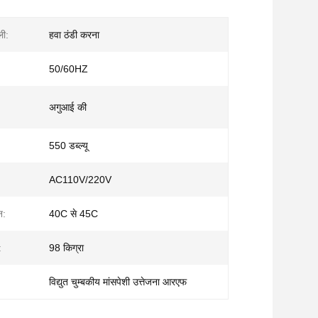
ली:
हवा ठंडी करना
50/60HZ
अगुआई की
550 डब्ल्यू
AC110V/220V
न:
40C से 45C
:
98 किग्रा
विद्युत चुम्बकीय मांसपेशी उत्तेजना आरएफ