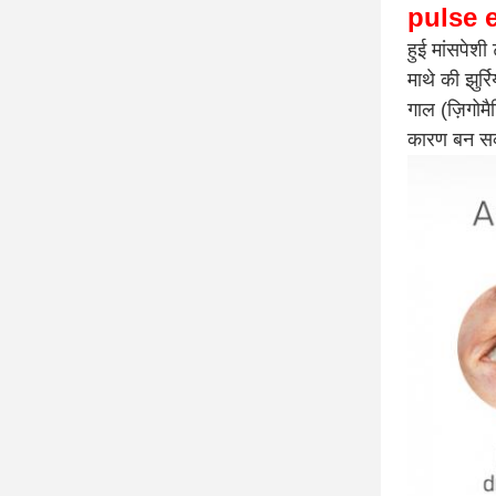
pulse e
हुई मांसपेशी
माथे की झुर्र
गाल (ज़िगोम
कारण बन सक