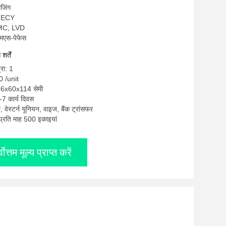
ीजिंग
OMECY
EMC, LVD
एमएस-पेफेस
र्तें
्रा: 1
0 /unit
 66x60x114 सेमी
-7 कार्य दिवस
टी, वेस्टर्न यूनियन, वाइज, बैंक ट्रांसफर
: प्रति माह 500 इकाइयां
्वोत्तम मूल्य प्राप्त करें