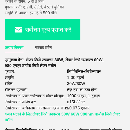
प्रसव के समय: 5 से 8 दिन
भुगतान शर्तें: एल/सी, टी/टी, वेस्टर्न यूनियन
आपूर्ति की क्षमता: हर महीने 500 पीसी
सर्वोत्तम मूल्य प्राप्त करें
उत्पाद विवरण
उत्पाद वर्णन
प्रमुखता देना:
लेजर लिपो उपकरण 30W
,
लेजर लिपो उपकरण 60W
,
980 एनएम डायोड लिपो लेजर मशीन
प्रकार:
लिपोलिसिस+लिपोसक्शन
आवृत्ति:
1-30 हर्ट्ज
शक्ति:
30W/60W
शीतलन प्रणाली:
तेज़ हवा का ठंडा होना
लिपोसक्शन रिसरलिपोसक्शन वॉयर वॉल्यूम:
1000 एमएल, 1 टुकड़ा
लिपोसक्शन पम्पिंग दर:
≥15L/मिनट
लिपोसक्शन अधिकतम नकारात्मक दबाव मान:
≥0.075 एमपीए
वजन घटाने के लिए लेजर लिपो उपकरण 30W 60W 980nm डायोड लिपो लेजर
मशीन