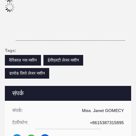
Tags:
वैरिकाज़ नस मशीन
ईवीएलटी लेजर मशीन
डायोड लिपो लेजर मशीन
संपर्क
संपर्क:
Miss. Janet GOMECY
टेलीफोन:
+8615387315895