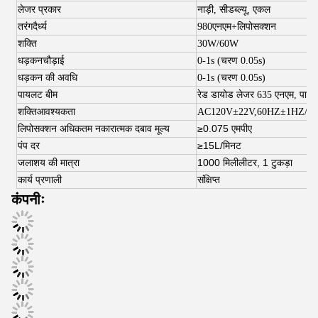
लेजर प्रकार
नाड़ी, सीडब्ल्यू
, एकल
तरंगदैर्ध्य
980
एनएम+लिपोसक्शन
शक्ति
3
0W/60W
धड़कन
चौड़ाई
0-1s (चरण 0.05s)
धड़कन की अवधि
0-1s (चरण 0.05s)
पायलट बीम
रेड डायोड लेजर 635 एनएम, पावर <
शक्ति
आवश्यकता
AC120V±22V,60HZ±1HZ/A
लिपोसक्शन अधिकतम नकारात्मक दबाव मूल्य
≥0.075 एमपीए
पंप दर
≥15L/मिनट
जलाशय की मात्रा
1000 मिलीलीटर, 1 टुकड़ा
कार्य प्रणाली
संक्षिप्त
कंपनीः