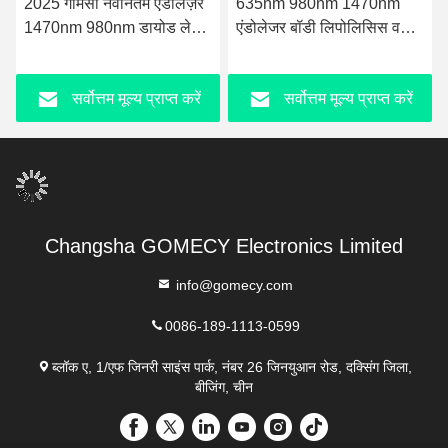
2025 गोमेसी नवीनतम एंडोलेज़र
635nm 980nm 1470nm
1470nm 980nm डायोड लेज़र
एंडोलेजर बॉडी लिपोलिसिस वसा
फेस लिफ्टिंग लाइपोसक्शन मशीन
हानि माइक्रोसर्जरी वसा में कमी
शरीर का आकृति और सटीक
सर्वोत्तम मूल्य प्राप्त करें
सर्वोत्तम मूल्य प्राप्त करें
लेजर तकनीक के साथ त्वचा
कसना
Changsha GOMECY Electronics Limited
info@gomecy.com
0086-189-1113-0599
ब्लॉक ए, 1/एफ जिनरी साइंस पार्क, नंबर 26 जिनयुआन रोड, दक्सिंग जिला,
बीजिंग, चीन