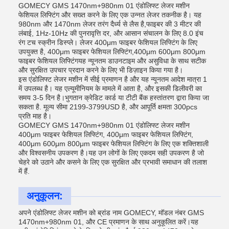
GOMECY GMS 1470nm+980nm 01 एंडोलिफ्ट लेजर मशीन
फेशियल लिफ्टिंग और सख्त करने के लिए एक उन्नत लेजर तकनीक है। यह
980nm और 1470nm लेजर तरंग दैर्ध्य से लैस है,फाइबर की 3 मीटर की
लंबाई, 1Hz-10Hz की पुनरावृत्ति दर, और आसान संचालन के लिए 8.0 इंच
रंग टच स्क्रीन डिस्प्ले। लेजर 400μm फाइबर फेशियल लिफ्टिंग के लिए
उपयुक्त है, 400μm फाइबर फेशियल लिफ्टिंग,400μm 600μm 800μm
फाइबर फेशियल लिफ्टिंगयह न्यूनतम डाउनटाइम और असुविधा के साथ सटीक
और सुरक्षित उपचार प्रदान करने के लिए भी डिज़ाइन किया गया है।
इस एंडोलिफ्ट लेजर मशीन में सीई प्रमाणन है और यह न्यूनतम आदेश मात्रा 1
में उपलब्ध है। यह एल्यूमीनियम के मामले में आता है, और इसकी डिलीवरी का
समय 3-5 दिन है।भुगतान क्रेडिट कार्ड या टीटी बैंक हस्तांतरण द्वारा किया जा
सकता है. मूल्य सीमा 2199-3799USD है, और आपूर्ति क्षमता 300pcs
प्रति माह है।
GOMECY GMS 1470nm+980nm 01 एंडोलिफ्ट लेजर मशीन
400μm फाइबर फेशियल लिफ्टिंग, 400μm फाइबर फेशियल लिफ्टिंग,
400μm 600μm 800μm फाइबर फेशियल लिफ्टिंग के लिए एक शक्तिशाली
और विश्वसनीय उपकरण है।यह उन लोगों के लिए एकदम सही उपकरण है जो
चेहरे को उठाने और कसने के लिए एक सुरक्षित और प्रभावी समाधान की तलाश
में हैं.
अनुकूलन:
अपने एंडोलिफ्ट लेजर मशीन को ब्रांड नाम GOMECY, मॉडल नंबर GMS
1470nm+980nm 01, और CE प्रमाणन के साथ अनुकूलित करें।यह