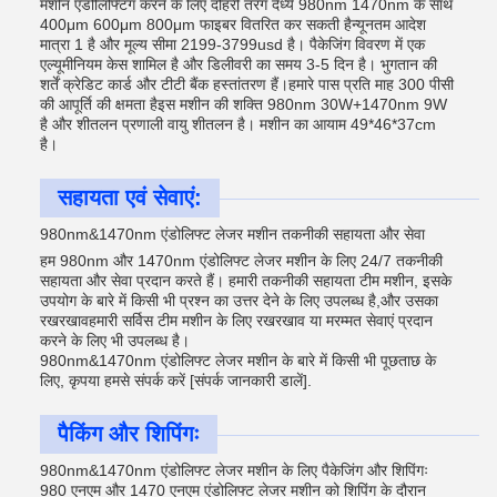
मशीन एंडोलिफ्टिंग करने के लिए दोहरी तरंग दैर्ध्य 980nm 1470nm के साथ
400μm 600μm 800μm फाइबर वितरित कर सकती हैन्यूनतम आदेश
मात्रा 1 है और मूल्य सीमा 2199-3799usd है। पैकेजिंग विवरण में एक
एल्यूमीनियम केस शामिल है और डिलीवरी का समय 3-5 दिन है। भुगतान की
शर्तें क्रेडिट कार्ड और टीटी बैंक हस्तांतरण हैं।हमारे पास प्रति माह 300 पीसी
की आपूर्ति की क्षमता हैइस मशीन की शक्ति 980nm 30W+1470nm 9W
है और शीतलन प्रणाली वायु शीतलन है। मशीन का आयाम 49*46*37cm
है।
सहायता एवं सेवाएं:
980nm&1470nm एंडोलिफ्ट लेजर मशीन तकनीकी सहायता और सेवा
हम 980nm और 1470nm एंडोलिफ्ट लेजर मशीन के लिए 24/7 तकनीकी
सहायता और सेवा प्रदान करते हैं। हमारी तकनीकी सहायता टीम मशीन, इसके
उपयोग के बारे में किसी भी प्रश्न का उत्तर देने के लिए उपलब्ध है,और उसका
रखरखावहमारी सर्विस टीम मशीन के लिए रखरखाव या मरम्मत सेवाएं प्रदान
करने के लिए भी उपलब्ध है।
980nm&1470nm एंडोलिफ्ट लेजर मशीन के बारे में किसी भी पूछताछ के
लिए, कृपया हमसे संपर्क करें [संपर्क जानकारी डालें].
पैकिंग और शिपिंगः
980nm&1470nm एंडोलिफ्ट लेजर मशीन के लिए पैकेजिंग और शिपिंगः
980 एनएम और 1470 एनएम एंडोलिफ्ट लेजर मशीन को शिपिंग के दौरान