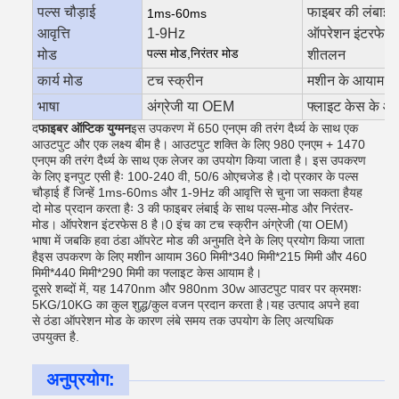
पल्स चौड़ाई
फाइबर की लंबाई
1ms-60ms
आवृत्ति
1-9Hz
ऑपरेशन इंटरफेस
पल्स मोड
,
निरंतर मोड
मोड
शीतलन
कार्य मोड
टच स्क्रीन
मशीन के आयाम
भाषा
अंग्रेजी या OEM
फ्लाइट केस के आ
द
फाइबर ऑप्टिक युग्मन
इस उपकरण में 650 एनएम की तरंग दैर्ध्य के साथ एक
आउटपुट और एक लक्ष्य बीम है। आउटपुट शक्ति के लिए 980 एनएम + 1470
एनएम की तरंग दैर्ध्य के साथ एक लेजर का उपयोग किया जाता है। इस उपकरण
के लिए इनपुट एसी हैः 100-240 वी, 50/6 ओएचजेड है।दो प्रकार के पल्स
चौड़ाई हैं जिन्हें 1ms-60ms और 1-9Hz की आवृत्ति से चुना जा सकता हैयह
दो मोड प्रदान करता हैः 3 की फाइबर लंबाई के साथ पल्स-मोड और निरंतर-
मोड। ऑपरेशन इंटरफेस 8 है।0 इंच का टच स्क्रीन अंग्रेजी (या OEM)
भाषा में जबकि हवा ठंडा ऑपरेट मोड की अनुमति देने के लिए प्रयोग किया जाता
हैइस उपकरण के लिए मशीन आयाम 360 मिमी*340 मिमी*215 मिमी और 460
मिमी*440 मिमी*290 मिमी का फ्लाइट केस आयाम है।
दूसरे शब्दों में, यह 1470nm और 980nm 30w आउटपुट पावर पर क्रमशः
5KG/10KG का कुल शुद्ध/कुल वजन प्रदान करता है।यह उत्पाद अपने हवा
से ठंडा ऑपरेशन मोड के कारण लंबे समय तक उपयोग के लिए अत्यधिक
उपयुक्त है.
अनुप्रयोग: