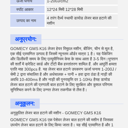
ऊर्जा घनत्व
1-200J/cm2
स्पॉट आकार
12*24 मिमी 12*28 मिमी
4 तरंग दैर्ध्य स्थायी डायोड लेजर बाल हटाने की
उत्पाद का नाम
मशीन
अनुप्रयोग:
GOMECY GMS K16 लेजर हेयर रिमूवल मशीन, बीजिंग, चीन से मूल है,
एक सीई प्रमाणित उत्पाद है जिसमें न्यूनतम ऑर्डर मात्रा 1 है। यह पैकेजिंग
और डिलीवरी समय के लिए एल्यूमीनियम केस के साथ आता है 3-5 दिन।भुगतान
की शर्तों में क्रेडिट कार्ड और टीटी बैंक हस्तांतरण शामिल हैं. और आपूर्ति क्षमता
प्रति माह 300pcs है. यह लेजर बाल हटाने उपकरण ऊर्जा घनत्व 1-200J /
सेमी 2 द्वारा संचालित है और अर्धचालक + पानी + हवा द्वारा ठंडा है.नाड़ी की
अवधि 10-400ms है और नाड़ी की पुनरावृत्ति दर 1-10Hz हैयह डायोड
लेजर बाल हटाने की प्रणाली बाल हटाने के लिए सुरक्षित और कुशल परिणाम
सुनिश्चित करने के लिए उन्नत लेजर तकनीक से लैस है।
अनुकूलन:
अनुकूलित लेजर बाल हटाने की मशीन - GOMECY GMS K16
GOMECY GMS K16 एक पेशेवर लेजर बाल हटाने की मशीन है जिसका
उपयोग लेजर बाल हटाने के लिए किया जाता है। यह सीई प्रमाणित है और 1