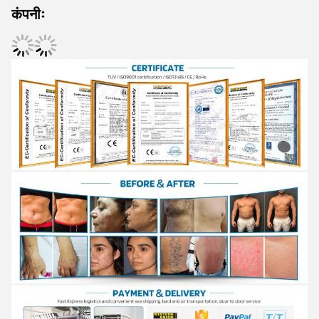
कंपनीः