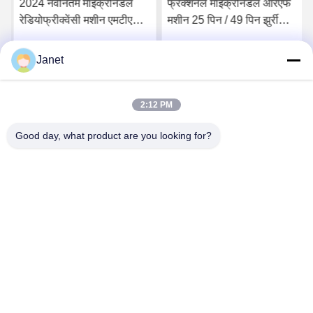
2024 नवीनतम माइक्रोनेडल
फ्रैक्शनल माइक्रोनेडल आरएफ
रेडियोफ्रीक्वेंसी मशीन एमटीएस
मशीन 25 पिन / 49 पिन झुर्री
स्किनपेन आरएफ फ्रैक्शनल
हटाने के उपचार के लिए
माइक्रोनेडल एंटी एजिंग मशीन
Janet
सर्वोत्तम मूल्य प्राप्त करें
सर्वोत्तम मूल्य प्राप्त करें
चीन फैक्टरी
2:12 PM
Good day, what product are you looking for?
Changsha GOMECY Electronics Limited
info@gomecy.com
0086-189-1113-0599
ब्लॉक ए, 1/एफ जिनरी साइंस पार्क, नंबर 26 जिनयुआन रोड, दक्सिंग जिला,
बीजिंग, चीन