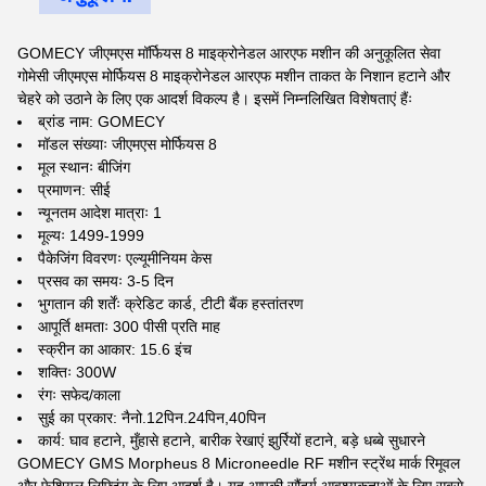
GOMECY जीएमएस मॉर्फियस 8 माइक्रोनेडल आरएफ मशीन की अनुकूलित सेवा
गोमेसी जीएमएस मोर्फियस 8 माइक्रोनेडल आरएफ मशीन ताकत के निशान हटाने और
चेहरे को उठाने के लिए एक आदर्श विकल्प है। इसमें निम्नलिखित विशेषताएं हैंः
ब्रांड नाम: GOMECY
मॉडल संख्याः जीएमएस मोर्फियस 8
मूल स्थानः बीजिंग
प्रमाणन: सीई
न्यूनतम आदेश मात्राः 1
मूल्यः 1499-1999
पैकेजिंग विवरणः एल्यूमीनियम केस
प्रसव का समयः 3-5 दिन
भुगतान की शर्तेंः क्रेडिट कार्ड, टीटी बैंक हस्तांतरण
आपूर्ति क्षमताः 300 पीसी प्रति माह
स्क्रीन का आकार: 15.6 इंच
शक्तिः 300W
रंगः सफेद/काला
सुई का प्रकार: नैनो.12पिन.24पिन,40पिन
कार्य: घाव हटाने, मुँहासे हटाने, बारीक रेखाएं झुर्रियों हटाने, बड़े धब्बे सुधारने
GOMECY GMS Morpheus 8 Microneedle RF मशीन स्ट्रेंथ मार्क रिमूवल