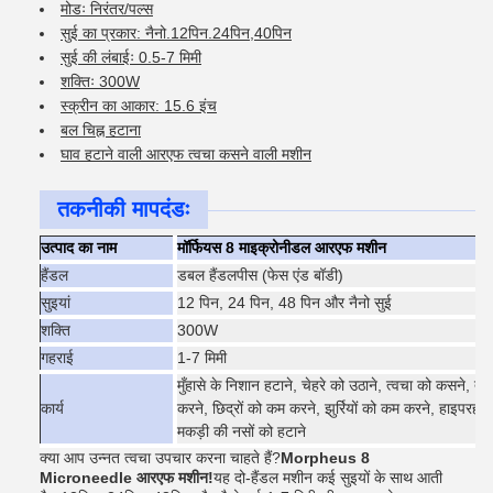
मोडः निरंतर/पल्स
सुई का प्रकार: नैनो.12पिन.24पिन,40पिन
सुई की लंबाईः 0.5-7 मिमी
शक्तिः 300W
स्क्रीन का आकार: 15.6 इंच
बल चिह्न हटाना
घाव हटाने वाली आरएफ त्वचा कसने वाली मशीन
तकनीकी मापदंडः
उत्पाद का नाम
मॉर्फियस 8 माइक्रोनीडल आरएफ मशीन
हैंडल
डबल हैंडलपीस (फेस एंड बॉडी)
सुइयां
12 पिन, 24 पिन, 48 पिन और नैनो सुई
शक्ति
300W
गहराई
1-7 मिमी
मुँहासे के निशान हटाने, चेहरे को उठाने, त्वचा को कसने, 
कार्य
करने, छिद्रों को कम करने, झुर्रियों को कम करने, हाइपरहाइ
मकड़ी की नसों को हटाने
क्या आप उन्नत त्वचा उपचार करना चाहते हैं?
Morpheus 8
Microneedle आरएफ मशीन!
यह दो-हैंडल मशीन कई सुइयों के साथ आती