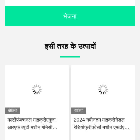
भेजना
इसी तरह के उत्पादों
वीडियो
वीडियो
मल्टीफंक्शनल माइक्रोएगुजा
2024 नवीनतम माइक्रोनेडल
आरएफ ब्यूटी मशीन गोमेसी
रेडियोफ्रीक्वेंसी मशीन एमटीएस
एक्सेसरीज माइक्रो झुर्री हटाने
स्किनपेन आरएफ फ्रैक्शनल