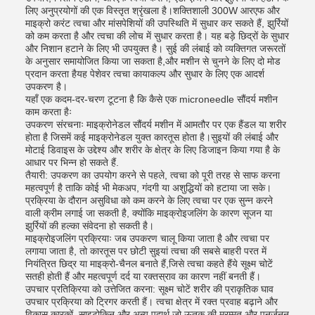
लिए अनुप्रयोगों की एक विस्तृत श्रृंखला है।शक्तिशाली 300W आरएफ और
माइक्रो करंट त्वचा और मांसपेशियों की उपस्थिति में सुधार कर सकते हैं, झुर्रियों
को कम करता है और त्वचा की लोच में सुधार करता है। यह बड़े छिद्रों के सुधार
और निशान हटाने के लिए भी उपयुक्त है। सुई की लंबाई को व्यक्तिगत जरूरतों
के अनुसार समायोजित किया जा सकता है,और मशीन से चुनने के लिए दो मोड
प्रदान करता हैयह पेशेवर त्वचा कायाकल्प और सुधार के लिए एक आदर्श
उपकरण है।
यहाँ एक कदम-दर-चरण टूटना है कि कैसे एक microneedle सौंदर्य मशीन
काम करता हैः
उपकरण संरचनाः माइक्रोनेडल सौंदर्य मशीन में आमतौर पर एक हैंडल या शरीर
होता है जिसमें कई माइक्रोनेडल युक्त कारतूस होता है।सुइयों की लंबाई और
मोटाई डिवाइस के उद्देश्य और शरीर के क्षेत्र के लिए डिजाइन किया गया है के
आधार पर भिन्न हो सकते हैं.
तैयारी: उपकरण का उपयोग करने से पहले, त्वचा को पूरी तरह से साफ करना
महत्वपूर्ण है ताकि कोई भी मेकअप, गंदगी या अशुद्धियों को हटाया जा सके।
प्रक्रिया के दौरान असुविधा को कम करने के लिए त्वचा पर एक सुन्न करने
वाली क्रीम लगाई जा सकती है, क्योंकि माइक्रोइजलिंग के कारण सूजन या
झुर्रियों की हल्का संवेदना हो सकती है।
माइक्रोइजलिंग प्रक्रियाः जब उपकरण चालू किया जाता है और त्वचा पर
लगाया जाता है, तो कारतूस पर छोटी सुइयां त्वचा की सबसे बाहरी परत में
नियंत्रित छिद्र या माइक्रो-चैनल बनाते हैं,जिसे त्वचा कहते हैंये सूक्ष्म चोटें
सतही होती हैं और महत्वपूर्ण दर्द या रक्तस्राव का कारण नहीं बनती हैं।
उपचार प्रतिक्रिया को उत्तेजित करना: सूक्ष्म चोटें शरीर की प्राकृतिक घाव
उपचार प्रक्रिया को ट्रिगर करती हैं। त्वचा क्षेत्र में रक्त प्रवाह बढ़ाने और
विकास कारकों, साइटोकिन,और अन्य पदार्थ जो ऊतक की मरम्मत और पुनर्जनन