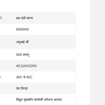
ली:
हवा ठंडी करना
50/60HZ
अगुआई की
550 डब्ल्यू
AC110V/220V
न:
40C से 45C
:
98 किग्रा
विद्युत चुम्बकीय मांसपेशी उत्तेजना आरएफ