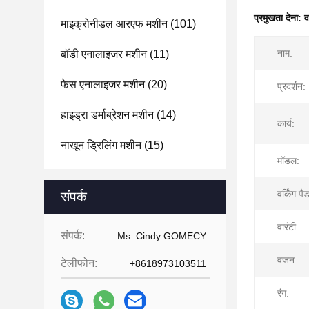
प्रमुखता देना:
व
माइक्रोनीडल आरएफ मशीन
(101)
नाम:
बॉडी एनालाइजर मशीन
(11)
फेस एनालाइजर मशीन
(20)
प्रदर्शन:
हाइड्रा डर्माब्रेशन मशीन
(14)
कार्य:
नाखून ड्रिलिंग मशीन
(15)
मॉडल:
वर्किंग पै
संपर्क
वारंटी:
संपर्क:
Ms. Cindy GOMECY
वजन:
टेलीफोन:
+8618973103511
रंग: