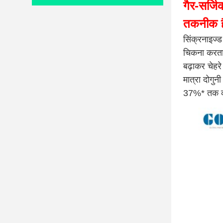
गैर-सर्ज
तकनीक 
सिंक्रनाइज्
चिकना करता 
बढ़ाकर चेहर
मात्रा दोगुन
37%* तक कम