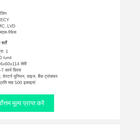
ीजिंग
OMECY
EMC, LVD
एमएस-पेफेस
र्तें
्रा: 1
0 /unit
 66x60x114 सेमी
-7 कार्य दिवस
टी, वेस्टर्न यूनियन, वाइज, बैंक ट्रांसफर
: प्रति माह 500 इकाइयां
्वोत्तम मूल्य प्राप्त करें