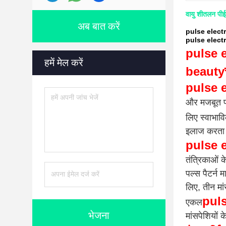
वायु शीतलन पीई
अब बात करें
pulse electrom
pulse electr
pulse e
हमें मेल करें
beauty
pulse 
और मजबूत पल
लिए स्वाभावि
इलाज करता 
pulse 
तंत्रिकाओं क
पल्स पैटर्न 
लिए, तीन मा
puls
एकल
भेजना
मांसपेशियों 