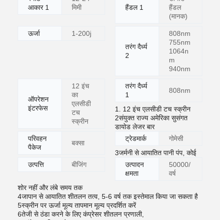
आकार 1
मिमी
हैंडल 1
हैंडल
(मानक)
ऊर्जा
1-200j
808nm
755nm
तरंग दैर्ध्य
1064n
2
m
940nm
12 इंच
तरंग दैर्ध्य
808nm
का
1
ऑपरेशन
एलसीडी
इंटरफेस
1. 12 इंच एलसीडी टच स्क्रीन
टच
2संयुक्त राज्य अमेरिका सुसंगत
स्क्रीन
डायोड लेजर बार
परिवहन
ट्रेडमार्क
गोमेसी
बक्सा
पैकेज
3जर्मनी से आयातित पानी पंप, कोई
उत्पत्ति
बीजिंग
उत्पादन
50000/
क्षमता
वर्ष
शोर नहीं और लंबे समय तक
4जापान से आयातित शीतलन तत्व, 5-6 वर्ष तक इस्तेमाल किया जा सकता है
5स्क्रीन पर ऊर्जा मूल्य तापमान मूल्य प्रदर्शित करें
6तेजी से ठंडा करने के लिए कंप्रेसर शीतलन प्रणाली,