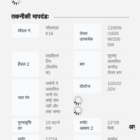
तकनीकी मापदंडः
जीएमएस
1200W
मॉडल नं.
K16
लेजर
/1600
उत्सर्जक
W/200
0W
वाइब्रिस
यूएसए
टिप
आयातित
हैंडल 2
बार
(वैकल्पि
डायोड
क)
लेजर बार
जर्मनी ने
110V/2
वोल्टेज
आयातित
20V
पानी पंप,
जल पंप
कोई शोर
नहीं और
लंबा समय
पुनरावृत्ति
10 हर्ट्ज
स्पॉट
12*28
अनुप
दर
तक
आकार 2
मिमी
स्पॉट
12*24
डायोड