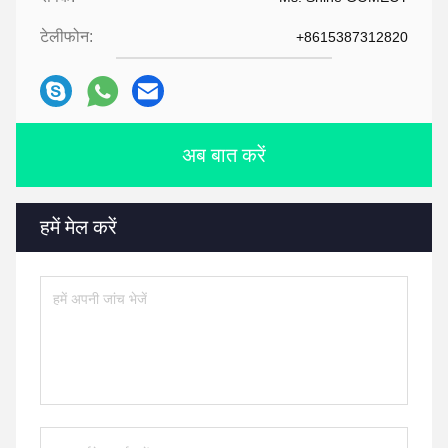
टेलीफोन:
+8615387312820
अब बात करें
हमें मेल करें