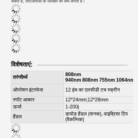
सकते हैं, जटिलताओं के जोखिम को कम करता है।
विशेषताएं:
808nm
तरंगदैर्ध्य
940nm 808nm 755nm 1064nm
ऑपरेशन इंटरफेस
12 इंच का एलसीडी टच स्क्रीन
स्पॉट आकार
12*24mm;12*28mm
ऊर्जा
1-200j
डायोड हैंडल (मानक), वाइब्रिसा टिप
हैंडल
(वैकल्पिक)