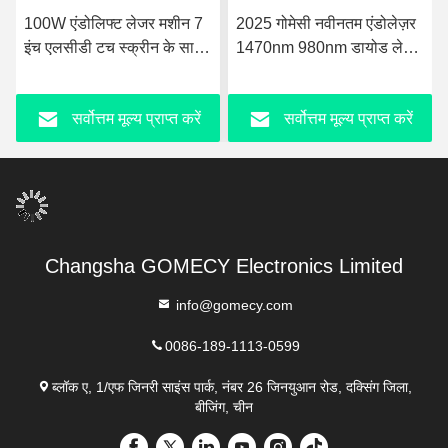
100W एंडोलिफ्ट लेजर मशीन 7
2025 गोमेसी नवीनतम एंडोलेज़र
इंच एलसीडी टच स्क्रीन के साथ
1470nm 980nm डायोड लेज़र
एयर कूलिंग
फेस लिफ्टिंग लाइपोसक्शन मशीन
सर्वोत्तम मूल्य प्राप्त करें
सर्वोत्तम मूल्य प्राप्त करें
Changsha GOMECY Electronics Limited
info@gomecy.com
0086-189-1113-0599
ब्लॉक ए, 1/एफ जिनरी साइंस पार्क, नंबर 26 जिनयुआन रोड, दक्सिंग जिला,
बीजिंग, चीन