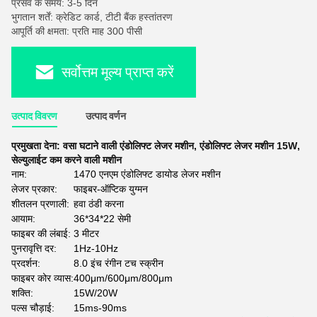
प्रसव के समय: 3-5 दिन
भुगतान शर्तें: क्रेडिट कार्ड, टीटी बैंक हस्तांतरण
आपूर्ति की क्षमता: प्रति माह 300 पीसी
सर्वोत्तम मूल्य प्राप्त करें
उत्पाद विवरण
उत्पाद वर्णन
प्रमुखता देना:
वसा घटाने वाली एंडोलिफ्ट लेजर मशीन
,
एंडोलिफ्ट लेजर मशीन 15W
,
सेल्युलाईट कम करने वाली मशीन
नाम:
1470 एनएम एंडोलिफ्ट डायोड लेजर मशीन
लेजर प्रकार:
फाइबर-ऑप्टिक युग्मन
शीतलन प्रणाली:
हवा ठंडी करना
आयाम:
36*34*22 सेमी
फाइबर की लंबाई:
3 मीटर
पुनरावृत्ति दर:
1Hz-10Hz
प्रदर्शन:
8.0 इंच रंगीन टच स्क्रीन
फाइबर कोर व्यास:
400μm/600μm/800μm
शक्ति:
15W/20W
पल्स चौड़ाई:
15ms-90ms