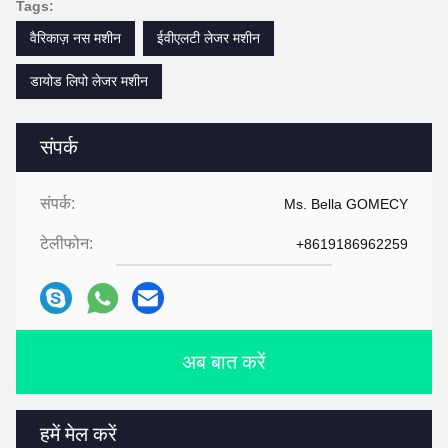
Tags:
वैरिकाज़ नस मशीन
ईवीएलटी लेजर मशीन
डायोड लिपो लेजर मशीन
संपर्क
संपर्क:
Ms. Bella GOMECY
टेलीफोन:
+8619186962259
अब बात करें
हमें मेल करें