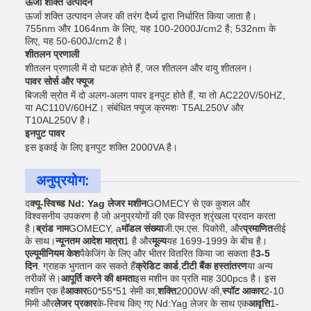
ऊर्जा शक्ति उत्पादन
ऊर्जा शक्ति उत्पादन लेजर की तरंग दैर्ध्य द्वारा निर्धारित किया जाता है।
755nm और 1064nm के लिए, यह 100-2000J/cm2 है; 532nm के
लिए, यह 50-600J/cm2 है।
शीतलन प्रणाली
शीतलन प्रणाली में दो घटक होते हैं, जल शीतलन और वायु शीतलन।
पावर सोर्स और फ्यूज
बिजली स्रोत में दो अलग-अलग पावर इनपुट होते हैं, या तो AC220V/50HZ,
या AC110V/60HZ। संबंधित फ्यूज क्रमशः T5AL250V और
T10AL250V है।
इनपुट पावर
इस इकाई के लिए इनपुट शक्ति 2000VA है।
अनुप्रयोग:
द
क्यू-स्विच्ड Nd: Yag लेजर मशीन
GOMECY से एक कुशल और
विश्वसनीय उपकरण है जो अनुप्रयोगों की एक विस्तृत श्रृंखला प्रदान करता
है।
ब्रांड नाम
GOMECY, a
मॉडल संख्या
जी.एम.एस. पिकोरी, और
प्रमाणित
सीई
के साथ।
न्यूनतम आदेश मात्रा
1 है और
मूल्य
यह 1699-1999 के बीच है।
एल्यूमीनियम केश
पैकेजिंग के लिए और भीतर वितरित किया जा सकता है
3-5
दिन
. ग्राहक भुगतान कर सकते हैं
क्रेडिट कार्ड
,
टीटी बैंक हस्तांतरण
या अन्य
तरीकों से।
आपूर्ति करने की क्षमता
इस मशीन का प्रति माह 300pcs है। इस
मशीन एक है
आकार
60*55*51 सेमी का,
शक्ति
2000W की,
स्पॉट आकार
2-10
मिमी और
लेजर प्रकार
के-स्विच किए गए Nd:Yag लेजर के साथ एक
आवृत्ति
1-