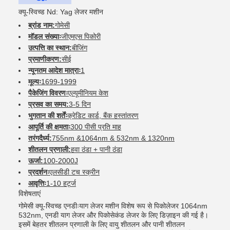
क्यू-स्विच्ड Nd: Yag लेजर मशीन
ब्रांड नाम:
गोमेसी
मॉडल संख्याः
जीएमएस पिकोरी
उत्पत्ति का स्थान:
बीजिंग
प्रमाणीकरण:
सीई
न्यूनतम आदेश मात्राः
1
मूल्यः
1699-1999
पैकेजिंग विवरणः
एल्यूमीनियम केश
प्रसव का समय:
3-5 दिन
भुगतान की शर्तेंः
क्रेडिट कार्ड, बैंक हस्तांतरण
आपूर्ति की क्षमताः
300 पीसी प्रति माह
तरंगदैर्ध्य:
755nm &1064nm & 532nm & 1320nm
शीतलन प्रणाली:
हवा ठंडा + पानी ठंडा
ऊर्जा:
100-2000J
प्रदर्शनः
एलसीडी टच स्क्रीन
आवृत्तिः
1-10 हर्ट्ज
विशेषताएं
गोमेसी क्यू-स्विच्ड एनडीःयाग लेजर मशीन विशेष रूप से पिकोलेजर 1064nm
532nm, एनडी याग लेजर और पिकोसेकंड लेजर के लिए डिज़ाइन की गई है।
इसमें बेहतर शीतलन प्रणाली के लिए वायु शीतलन और पानी शीतलन