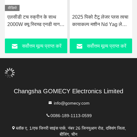
वीडियो
एलसीडी टच स्क्रीन के साथ
2025 पिको टैटू लेजर प्लस त्वचा
2000W क्यू स्विच्ड एनडी याग
कायाकल्प मशीन Nd Yag लेजर
लेजर टैटू हटाने की मशीन 50
755nm पिको दूसरी लेजर मशीन
किलो
सर्वोत्तम मूल्य प्राप्त करें
सर्वोत्तम मूल्य प्राप्त करें
Changsha GOMECY Electronics Limited
info@gomecy.com
0086-189-1113-0599
ब्लॉक ए, 1/एफ जिनरी साइंस पार्क, नंबर 26 जिनयुआन रोड, दक्सिंग जिला,
बीजिंग, चीन