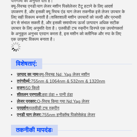
परिणामों की अनुमति देता है।
क्यू-स्विच्ड एनडीःयाग लेजर मशीन पिकोलेजर टैटू हटाने के लिए आदर्श
उपकरण है, और इसकी क्यू स्विच एंड याग लेजर तकनीक इसे लेजर उपचार के
लिए सही विकल्प बनाती है।शक्तिशाली मशीन उपचारों को जल्दी और प्रभावी
ढंग से संभाल सकती है, और इसकी समायोज्य ऊर्जा उत्पादन अधिक सटीक
उपचार के लिए अनुमति देता है। एलसीडी टच स्क्रीन डिस्प्ले एक उपयोगकर्ता
के अनुकूल अनुभव प्रदान करता है, इस मशीन को क्लीनिक और स्पा के लिए
एक उत्कृष्ट विकल्प बनाता है।
विशेषताएं:
उत्पाद का नामः
क्यू-स्विच्ड Nd: Yag लेजर मशीन
तरंगदैर्ध्य:
755nm & 1064nm & 532nm & 1320nm
वजनः
50 किलो
शीतलन प्रणाली:
हवा ठंडा + पानी ठंडा
लेजर प्रकार:
Q-स्विच किया गया Nd:Yag लेजर
प्रदर्शनः
एलसीडी टच स्क्रीन
एनडी याग लेजर:
755nm हनीकॉम्ब पिकोसेकंड लेजर
तकनीकी मापदंडः