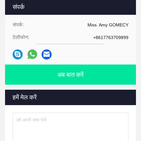
संपर्क
संपर्क:
Miss. Amy GOMECY
टेलीफोन:
+8617763709899
अब बात करें
हमें मेल करें