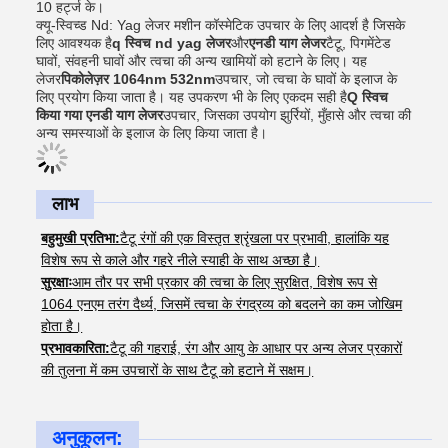
10 हर्ट्ज के।
क्यू-स्विच्ड Nd: Yag लेजर मशीन कॉस्मेटिक उपचार के लिए आदर्श है जिसके
लिए आवश्यक है
q स्विच nd yag लेजर
और
एनडी याग लेजर
टैटू, पिगमेंटेड
घावों, संवहनी घावों और त्वचा की अन्य खामियों को हटाने के लिए। यह
लेजर
पिकोलेज़र 1064nm 532nm
उपचार, जो त्वचा के घावों के इलाज के
लिए प्रयोग किया जाता है। यह उपकरण भी के लिए एकदम सही है
Q स्विच
किया गया एनडी याग लेजर
उपचार, जिसका उपयोग झुर्रियों, मुँहासे और त्वचा की
अन्य समस्याओं के इलाज के लिए किया जाता है।
लाभ
बहुमुखी प्रतिभा:
टैटू रंगों की एक विस्तृत श्रृंखला पर प्रभावी, हालांकि यह
विशेष रूप से काले और गहरे नीले स्याही के साथ अच्छा है।
सुरक्षाः
आम तौर पर सभी प्रकार की त्वचा के लिए सुरक्षित, विशेष रूप से
1064 एनएम तरंग दैर्ध्य, जिसमें त्वचा के रंगद्रव्य को बदलने का कम जोखिम
होता है।
प्रभावकारिता:
टैटू की गहराई, रंग और आयु के आधार पर अन्य लेजर प्रकारों
की तुलना में कम उपचारों के साथ टैटू को हटाने में सक्षम।
अनुकूलन: