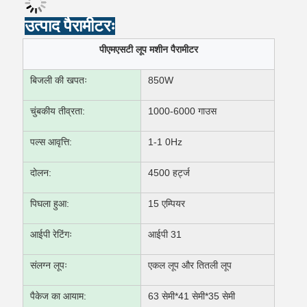
उत्पाद पैरामीटरः
पीएमएसटी लूप मशीन पैरामीटर
बिजली की खपतः
850W
चुंबकीय तीव्रता:
1000-6000 गाउस
पल्स आवृत्ति:
1-1 0Hz
दोलन:
4500 हर्ट्ज
पिघला हुआ:
15 एम्पियर
आईपी रेटिंगः
आईपी 31
संलग्न लूपः
एकल लूप और तितली लूप
पैकेज का आयाम:
63 सेमी*41 सेमी*35 सेमी