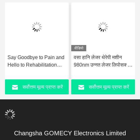
वीडियो
Say Goodbye to Pain and
वसा हानि लेजर थेरेपी मशीन
Hello to Rehabilitation
980nm उन्नत लेजर लिपोसक्शन
with Ultrashockwave
उपकरण
Ultrasound Pain Relief
सर्वोत्तम मूल्य प्राप्त करें
सर्वोत्तम मूल्य प्राप्त करें
Technology Therapy
Device
Changsha GOMECY Electronics Limited