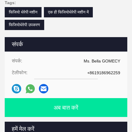
Tags:
फिजियो थेरेपी मशीन
एक ही फिजियोथेरेपी मशीन में
फिजियोथेरेपी उपकरण
संपर्क
संपर्क:
Ms. Bella GOMECY
टेलीफोन:
+8619186962259
अब बात करें
हमें मेल करें