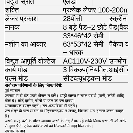
विद्युत स्रोत
एलडी
शक्ति
प्रत्येक लेजर 100-200m
लेजर प्रकाश
28
पीसी
स्क्रीन
मानक
8 बड़े पैड+2 छोटे पैड
(
वैकल
33*46*42 सेमी
मशीन का आकार
63*53*42 सेमी
पैकेज क
+ धारक
विद्युत आपूर्ति वोल्टेज
AC110V-230V
उपभोग
कार्य मोड
3 विकल्प
(
नियमित
,
आईसी कार
पल्स मोड
सीडब्ल्यू
धड़कन मोड
सर्वोत्तम परिणामों के लिए सिफारिशेंः
पूर्व उपचार
उपचार से दो घंटे पहले भोजन न करें। थोड़ी मात्रा में तरल पदार्थ (पानी, कॉफी आदि)
ठीक है। कोई क्रीम, चीनी या फल का रस कृपया।
आरामदायक वस्त्र पहनें। तंग अंडरवियर भी पहनें।
उस क्षेत्र के पास लोशन या मॉइस्चराइज़र न लगाएं, जिसका आप इलाज करना चाहते
हैं।
अगले बारह घंटों के भीतर व्यायाम करने के लिए तैयार रहें ताकि लिम्फ प्रणाली को शरीर
से मुक्त फैटी एसिड कोशिकाओं को निकालने में मदद मिल सके।
उपचार के बाद