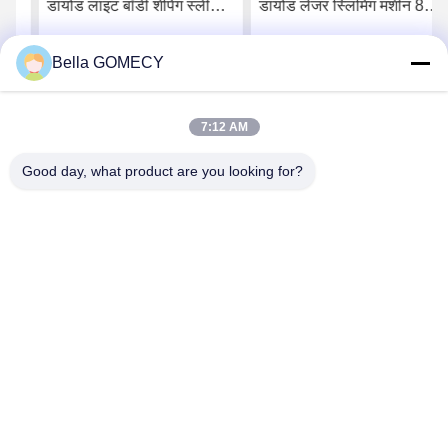
डायोड लाइट बॉडी शेपिंग स्लीमिंग
डायोड लेजर स्लिमिंग मशीन 8
ब्यूटी के लिए मांसपेशियों की
पैडल के साथ
उत्तेजना उपकरण गैर स्पर्श 7
Bella GOMECY
सर्वोत्तम मूल्य प्राप्त करें
सर्वोत्तम मूल्य प्राप्त करें
टेस्ला Hiemt
7:12 AM
Good day, what product are you looking for?
Changsha GOMECY Electronics Limited
info@gomecy.com
0086-189-1113-0599
ब्लॉक ए, 1/एफ जिनरी साइंस पार्क, नंबर 26 जिनयुआन रोड, दक्सिंग जिला,
बीजिंग, चीन