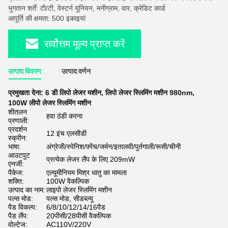
भुगतान शर्तें: टी/टी, वेस्टर्न यूनियन, मनीग्राम, वार, क्रेडिट कार्ड
आपूर्ति की क्षमता: 500 इकाइयां
सर्वोत्तम मूल्य प्राप्त करें
उत्पाद विवरण
उत्पाद वर्णन
प्रमुखता देना:
6 डी लिपो लेजर मशीन
,
लिपो लेजर स्लिमिंग मशीन 980nm
,
100W लीपो लेजर स्लिमिंग मशीन
शीतलन
हवा ठंडी करना
प्रणाली:
प्रदर्शन
12 इंच एलसीडी
स्क्रीन:
भाषा:
अंग्रेजी/स्पेनिश/फ़्रेंच/जर्मन/इतालवी/पुर्तगाली/रूसी/चीनी
आउटपुट
प्रत्येक लेजर लैंप के लिए 209mW
एनर्जी:
पैकेज:
एल्यूमीनियम मिश्र धातु का मामला
शक्ति:
100W वैकल्पिक
उत्पाद का नाम:
लाइपो लेजर स्लिमिंग मशीन
पल्स मोड:
पल्स मोड, सीडब्ल्यू
पैड विकल्प:
6/8/10/12/14/16पैड
पैड लैंप:
20पीसी/28पीसी वैकल्पिक
वोल्टेज:
AC110V/220V