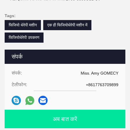
Tags:
फिजियो थेरेपी मशीन
एक ही फिजियोथेरेपी मशीन में
फिजियोथेरेपी उपकरण
संपर्क
संपर्क:
Miss. Amy GOMECY
टेलीफोन:
+8617763709899
अब बात करें