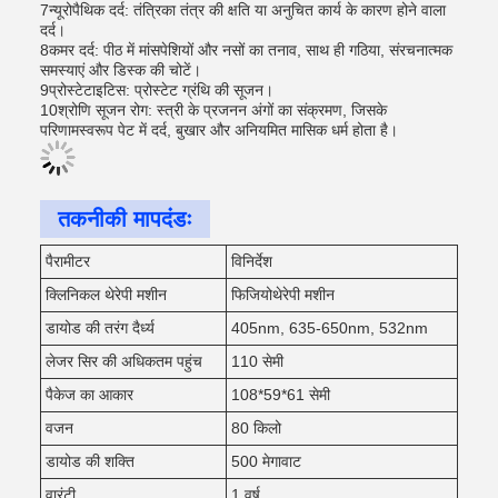
7न्यूरोपैथिक दर्द: तंत्रिका तंत्र की क्षति या अनुचित कार्य के कारण होने वाला
दर्द।
8कमर दर्द: पीठ में मांसपेशियों और नसों का तनाव, साथ ही गठिया, संरचनात्मक
समस्याएं और डिस्क की चोटें।
9प्रोस्टेटाइटिस: प्रोस्टेट ग्रंथि की सूजन।
10श्रोणि सूजन रोग: स्त्री के प्रजनन अंगों का संक्रमण, जिसके
परिणामस्वरूप पेट में दर्द, बुखार और अनियमित मासिक धर्म होता है।
तकनीकी मापदंडः
पैरामीटर
विनिर्देश
क्लिनिकल थेरेपी मशीन
फिजियोथेरेपी मशीन
डायोड की तरंग दैर्ध्य
405nm, 635-650nm, 532nm
लेजर सिर की अधिकतम पहुंच
110 सेमी
पैकेज का आकार
108*59*61 सेमी
वजन
80 किलो
डायोड की शक्ति
500 मेगावाट
वारंटी
1 वर्ष