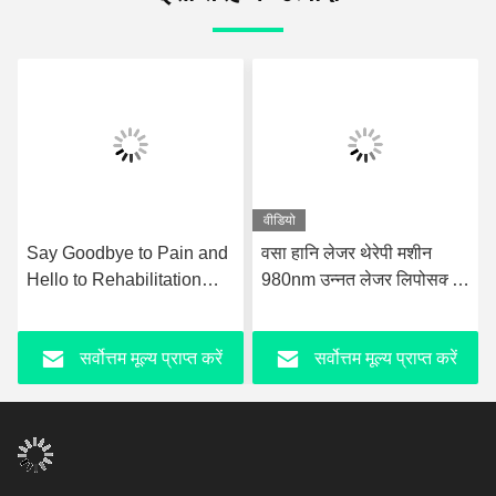
वीडियो
Say Goodbye to Pain and
वसा हानि लेजर थेरेपी मशीन
Hello to Rehabilitation
980nm उन्नत लेजर लिपोसक्शन
with Ultrashockwave
उपकरण
Ultrasound Pain Relief
सर्वोत्तम मूल्य प्राप्त करें
सर्वोत्तम मूल्य प्राप्त करें
Technology Therapy
Device