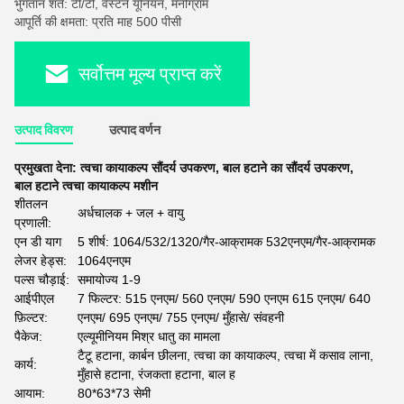
भुगतान शर्तें: टी/टी, वेस्टर्न यूनियन, मनीग्राम
आपूर्ति की क्षमता: प्रति माह 500 पीसी
सर्वोत्तम मूल्य प्राप्त करें
उत्पाद विवरण
उत्पाद वर्णन
प्रमुखता देना:
त्वचा कायाकल्प सौंदर्य उपकरण
,
बाल हटाने का सौंदर्य उपकरण
,
बाल हटाने त्वचा कायाकल्प मशीन
शीतलन
अर्धचालक + जल + वायु
प्रणाली:
एन डी याग
5 शीर्ष: 1064/532/1320/गैर-आक्रामक 532एनएम/गैर-आक्रामक
लेजर हेड्स:
1064एनएम
पल्स चौड़ाई:
समायोज्य 1-9
आईपीएल
7 फिल्टर: 515 एनएम/ 560 एनएम/ 590 एनएम 615 एनएम/ 640
फ़िल्टर:
एनएम/ 695 एनएम/ 755 एनएम/ मुँहासे/ संवहनी
पैकेज:
एल्यूमीनियम मिश्र धातु का मामला
टैटू हटाना, कार्बन छीलना, त्वचा का कायाकल्प, त्वचा में कसाव लाना,
कार्य:
मुँहासे हटाना, रंजकता हटाना, बाल ह
आयाम:
80*63*73 सेमी