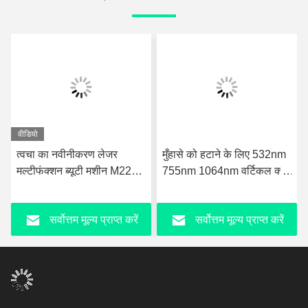
वीडियो
त्वचा का नवीनीकरण लेजर
मुँहासे को हटाने के लिए 532nm
मल्टीफंक्शन ब्यूटी मशीन M22
755nm 1064nm वर्टिकल क्यू
OPT IPL हेयर रिमूवल मशीन
स्विच पिकोसेकंड लेजर
सर्वोत्तम मूल्य प्राप्त करें
सर्वोत्तम मूल्य प्राप्त करें