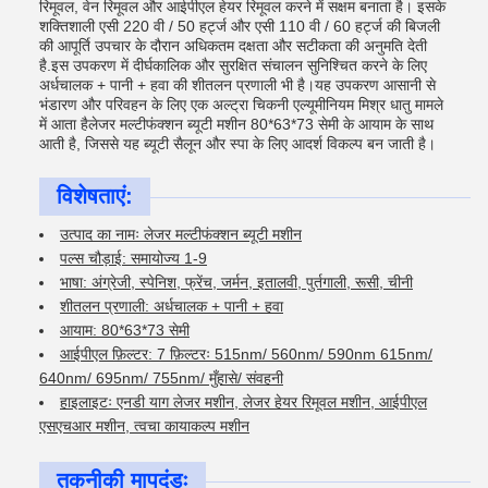
रिमूवल, वेन रिमूवल और आईपीएल हेयर रिमूवल करने में सक्षम बनाता है। इसके
शक्तिशाली एसी 220 वी / 50 हर्ट्ज और एसी 110 वी / 60 हर्ट्ज की बिजली
की आपूर्ति उपचार के दौरान अधिकतम दक्षता और सटीकता की अनुमति देती
है.इस उपकरण में दीर्घकालिक और सुरक्षित संचालन सुनिश्चित करने के लिए
अर्धचालक + पानी + हवा की शीतलन प्रणाली भी है।यह उपकरण आसानी से
भंडारण और परिवहन के लिए एक अल्ट्रा चिकनी एल्यूमीनियम मिश्र धातु मामले
में आता हैलेजर मल्टीफंक्शन ब्यूटी मशीन 80*63*73 सेमी के आयाम के साथ
आती है, जिससे यह ब्यूटी सैलून और स्पा के लिए आदर्श विकल्प बन जाती है।
विशेषताएं:
उत्पाद का नामः लेजर मल्टीफंक्शन ब्यूटी मशीन
पल्स चौड़ाई: समायोज्य 1-9
भाषा: अंग्रेजी, स्पेनिश, फ्रेंच, जर्मन, इतालवी, पुर्तगाली, रूसी, चीनी
शीतलन प्रणाली: अर्धचालक + पानी + हवा
आयाम: 80*63*73 सेमी
आईपीएल फ़िल्टर: 7 फ़िल्टरः 515nm/ 560nm/ 590nm 615nm/
640nm/ 695nm/ 755nm/ मुँहासे/ संवहनी
हाइलाइटः एनडी याग लेजर मशीन, लेजर हेयर रिमूवल मशीन, आईपीएल
एसएचआर मशीन, त्वचा कायाकल्प मशीन
तकनीकी मापदंडः