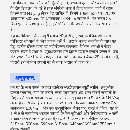
नवीनीकरण, त्वचा को कसने, मुँहासे हटाने, वर्णकता हटाने और बालों को हटाने
के लिए डिज़ाइन की गई है।यह अंग्रेजी भाषा में सेवाएं प्रदान करने में सक्षम
हैइसमें पांच Nd yag लेजर हेड शामिल हैं, जिनमें 1064/ 532/ 1320/ गैर-
आक्रामक 532nm/ गैर-आक्रामक 1064nm शामिल हैं।यह केवल 25
किलोग्राम के साथ हल्का है।, इसे पोर्टेबल और उपयोग करने में आसान बनाता
है।
यह मल्टीफंक्शन लेजर ब्यूटी मशीन सौंदर्य सैलून, स्पा, क्लीनिक और अन्य
चिकित्सा संस्थानों के लिए एकदम सही है। इसकी उन्नत तकनीक के साथ यह
टैटू, कार्बन छीलने,त्वचा का नवीनीकरण करनायह विभिन्न भाषाओं में सेवाएं
प्रदान करने में सक्षम है, सुविधाजनक और कुशल उपचार प्रदान करता है।पांच
Nd yag लेजर सिर के साथइस लेजर मशीन का वजन केवल 25 किलोग्राम है,
जिससे इसे विभिन्न स्थानों पर ले जाना आसान हो जाता है।
अनुकूलन:
हम गर्व के साथ अपने ग्राहकों को
लेजर मल्टीफंक्शन ब्यूटी मशीन
, अनुकूलित
उनकी रंगद्रव्य, नसों को हटाने, त्वचा कायाकल्प और अन्य सौंदर्य जरूरतों के
लिए सबसे अच्छा समाधान प्रदान करने के लिए।यह मशीन 5 सिरों के Nd Yag
लेजर हेड्स से लैस है - 1064/ 532/ 1320/ गैर-आक्रामक 532nm/ गैर-
आक्रामक 1064nm, और एक एल्यूमीनियम मिश्र धातु मामले में पैकेज. यह भी
1 से 9 से समायोज्य धड़कन चौड़ाई के लिए सुविधाएँ, और सेमीकंडक्टर + पानी
+ हवा सहित शीतलन प्रणाली है,साथ ही 7 फिल्टर के आईपीएल फिल्टर -
515nm/ 560nm/ 590nm 615nm/ 640nm/ 695nm/ 755nm /
मुँहासे/ संवहनी.