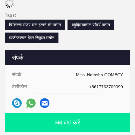
Tags:
चिकित्सा लेजर बाल हटाने की मशीन
बहुक्रियाशील सौंदर्य मशीन
मल्टीफंक्शन हेयर रिमूवल मशीन
संपर्क
संपर्क:
Miss. Natasha GOMECY
टेलीफोन:
+8617763709099
अब बात करें