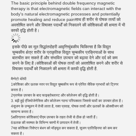
The basic principle behind double frequency magnetic
therapy is that electromagnetic fields can interact with the
body's natural electromagnetic processes and potentially
promote healing and reduce painसाथ ही शरीर से पोषक तत्वों को
अवशोषित करने और विषाक्त पदार्थों को निकालने की कोशिकाओं की क्षमता में भी
काफी वृद्धि होती है।
इसके पीछे का मूल सिद्धांत
दोहरी आवृत्ति
चुंबकीय चिकित्सा है कि विद्युत
चुम्बकीय क्षेत्र शरीर के प्राकृतिक विद्युत चुम्बकीय प्रक्रियाओं के साथ
बातचीत कर सकते हैं और संभावित उपचार को बढ़ावा देने और दर्द को कम
करने के लिए है।कोशिकाओं की पोषक तत्वों को अवशोषित करने और शरीर से
विषाक्त पदार्थों को निकालने की क्षमता में काफी वृद्धि होती है.
मैग्नेटो थेरेपी
1कोशिका और ऊतक स्तर पर विद्युत चुम्बकीय रूप से प्रेरित जैविक प्रभावों को ट्रिगर
करता है।
2प्रत्येक उपचार के बाद फाइब्रोब्लास्ट और कोलेजन की वृद्धि होती है।
3. बढ़ी हुई एंजियोजेनेसिस और कोलेजन गठन/ परिपक्वता जिससे घावों का उपचार होता है।
4सूजन के उन्मूलन में तेजी लाता है, रक्त प्रवाह, पोषक तत्वों और ऊतकों के ऑक्सीजन को
सामान्य करता है।
5क्षतिग्रस्त कोशिकाएं पीएम उपचार के तहत तेजी से ठीक हो जाती हैं।
6ऊतक की मरम्मत के विभिन्न चरणों में उत्पादन में तेजी।
7यह कोशिका रिसेप्टर बंधन को मॉड्यूल कर सकता है, सूजन प्रतिक्रिया को कम कर
सकता है।