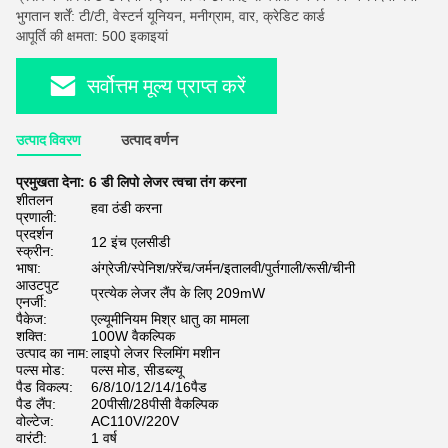
भुगतान शर्तें: टी/टी, वेस्टर्न यूनियन, मनीग्राम, वार, क्रेडिट कार्ड
आपूर्ति की क्षमता: 500 इकाइयां
सर्वोत्तम मूल्य प्राप्त करें
उत्पाद विवरण
उत्पाद वर्णन
प्रमुखता देना:
6 डी लिपो लेजर त्वचा तंग करना
शीतलन
हवा ठंडी करना
प्रणाली:
प्रदर्शन
12 इंच एलसीडी
स्क्रीन:
भाषा:
अंग्रेजी/स्पेनिश/फ़्रेंच/जर्मन/इतालवी/पुर्तगाली/रूसी/चीनी
आउटपुट
प्रत्येक लेजर लैंप के लिए 209mW
एनर्जी:
पैकेज:
एल्यूमीनियम मिश्र धातु का मामला
शक्ति:
100W वैकल्पिक
उत्पाद का नाम:
लाइपो लेजर स्लिमिंग मशीन
पल्स मोड:
पल्स मोड, सीडब्ल्यू
पैड विकल्प:
6/8/10/12/14/16पैड
पैड लैंप:
20पीसी/28पीसी वैकल्पिक
वोल्टेज:
AC110V/220V
वारंटी:
1 वर्ष