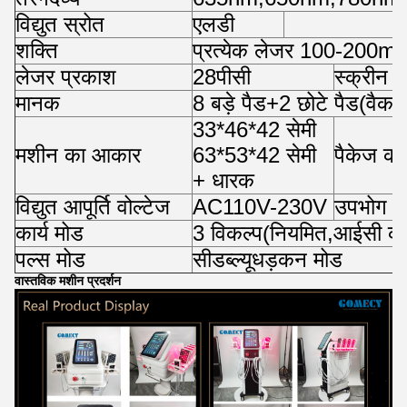
विद्युत स्रोत
एलडी
शक्ति
प्रत्येक लेजर 100-200m
लेजर प्रकाश
28
पीसी
स्क्रीन
मानक
8 बड़े पैड+2 छोटे पैड
(
वैकल
33*46*42 सेमी
मशीन का आकार
63*53*42 सेमी
पैकेज क
+ धारक
विद्युत आपूर्ति वोल्टेज
AC110V-230V
उपभोग
कार्य मोड
3 विकल्प
(
नियमित
,
आईसी कार
पल्स मोड
सीडब्ल्यू
धड़कन मोड
वास्तविक मशीन प्रदर्शन