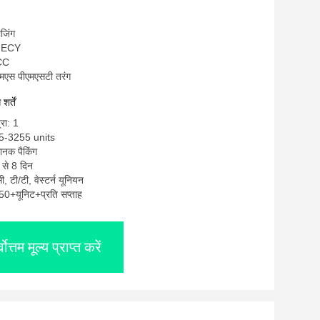
ीजिंग
OMECY
CC
एमएस पीएमएसटी तरंग
र्तें
्रा: 1
55-3255 units
मानक पैकिंग
 से 8 दिन
सी, टी/टी, वेस्टर्न यूनियन
: 50+यूनिट+प्रति सप्ताह
्वोत्तम मूल्य प्राप्त करें