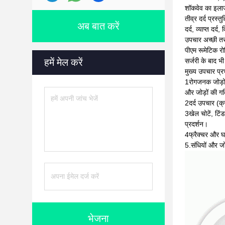
शॉकवेव का इलाज 
तीव्र दर्द प्रस्
अब बात करें
दर्द, व्याप्त दर
उपचार अच्छी तर
पीएम रूमेटिक रो
हमें मेल करें
सर्जरी के बाद भ
मुख्य उपचार प्र
1रोगजनक जोड़ों क
और जोड़ों की गत
2दर्द उपचार (क्रो
3खेल चोटें, टिं
प्रदर्शन।
4फ्रैक्चर और 
5.संधियों और जो
भेजना