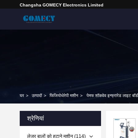
Changsha GOMECY Electronics Limited
घर
>
उत्पादों
>
फिजियोथेरेपी मशीन
>
पेमफ शॉकवेव इन्फ्रारेड लाइट बॉड
श्रेणियां
लेजर बालों को हटाने मशीन
(114)