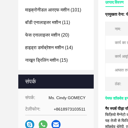
उत्पाद विवरण
माइक्रोनीडल आरएफ मशीन
(101)
प्रमुखता देना:
प
बॉडी एनालाइजर मशीन
(11)
नाम:
फेस एनालाइजर मशीन
(20)
कार्य का 
हाइड्रा डर्माब्रेशन मशीन
(14)
कार्य आवृत
नाखून ड्रिलिंग मशीन
(15)
आघात तरं
संपर्क
ठंडा:
संपर्क:
Ms. Cindy GOMECY
पेमफ शॉकवेव इन्
गैर स्पर्श पीड़
टेलीफोन:
+8618973103511
फिज़ियो मैग्नेटो 
यह तेजी से फिजि
शॉकवेव थेरेपी, 