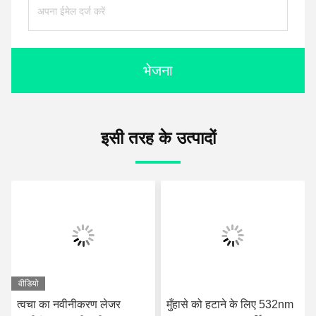
भेजना
इसी तरह के उत्पादों
वीडियो
त्वचा का नवीनीकरण लेजर
मुँहासे को हटाने के लिए 532nm
Nd 