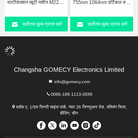
मल्टीफंक्शन ब्यूटी मशीन M22
755nm 1064nm वर्टिकल क्यू
डाय
OPT IPL हेयर रिमूवल मशीन
स्विच पिकोसेकंड लेजर
कार
मशी
सर्वोत्तम मूल्य प्राप्त करें
सर्वोत्तम मूल्य प्राप्त करें
Changsha GOMECY Electronics Limited
info@gomecy.com
0086-189-1113-0599
ब्लॉक ए, 1/एफ जिनरी साइंस पार्क, नंबर 26 जिनयुआन रोड, दक्सिंग जिला,
बीजिंग, चीन