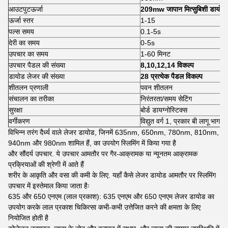
आउटपुटऊर्जा
209mw जापान मित्सुबिशी डायोड 
ऊर्जा स्तर
1-15
पल्स समय
0.1-5s
देरी का समय
0-5s
उपचार का समय
1-60 मिनट
उपचार पैडल की संख्या
8,10,12,14 विकल्प
डायोड लेजर की संख्या
28 प्रत्येक पैडल विकल्प
शीतलन प्रणाली
पवन शीतलन
संचालन का तरीका
निरंतरता/समय सेटिंग
सुरक्षा
बोर्ड डायग्नोस्टिक्स
वर्गीकरण
विद्युत वर्ग 1, प्रकार बी लागू भाग
विभिन्न तरंग दैर्ध्य वाले लेजर डायोड, जिनमें 635nm, 650nm, 780nm, 810nm,
940nm और 980nm शामिल हैं, का उपयोग स्लिमिंग में किया गया है
और सौंदर्य उपचार. ये उपचार आमतौर पर गैर-आक्रामक या न्यूनतम आक्रामक
प्रक्रियाओं की श्रेणी में आते हैं
शरीर के आकृति और वसा की कमी के लिए. यहाँ कैसे लेजर डायोड आमतौर पर स्लिमिंग
उपचार में इस्तेमाल किया जाता हैः
635 और 650 एनएम (लाल प्रकाश): 635 एनएम और 650 एनएम लेजर डायोड का
उपयोग करके लाल प्रकाश चिकित्सा कभी-कभी उत्तेजित करने की क्षमता के लिए
नियोजित होती है