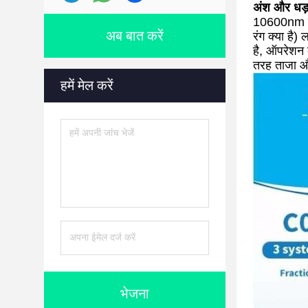
अंश और धड़क
10600nm की 
अब बात करें
रंग क्या है
है, ऑपरेशन क
तरह ताजा और
हमें मेल करें
भेजना