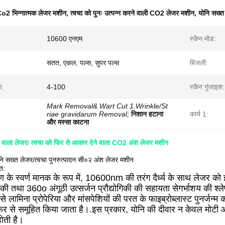
o2 भिन्नात्मक लेजर मशीन
,
त्वचा को पुनः उत्पन्न करने वाली CO2 लेजर मशीन
,
योनि सख्त
10600 एनएम
स्कैन मोड:
सतत, एकल, पल्स, सुपर पल्स
बिजली:
ा:
4-100
स्कैन गुंजाइश:
Mark Removal& Wart Cut 1.Wrinkle/St
riae gravidarum Removal;
निशान हटाना
कार्य 1:
और मस्सा काटना
 वाला लेजर/ त्वचा को फिर से आकार देने वाला CO2 अंश लेजर मशीन
नि सख्त लेजर/त्वचा पुनरुत्पादन सी०२ अंश लेजर मशीन
त:
े स्वर्ण मानक के रूप में, 10600nm की तरंग दैर्ध्य के साथ लेजर क
गिकी तथा 360o अंगूठी उत्सर्जन प्रौद्योगिकी की सहायता सेगर्भाशय की श्ल
से लामिना प्रोपेरिया और मांसपेशियों की परत के फाइब्रोब्लास्ट पुनर्जन्
र से समूहित किया जाता है।.इस प्रकार, योनि की दीवार न केवल मोटी 
ोती है।