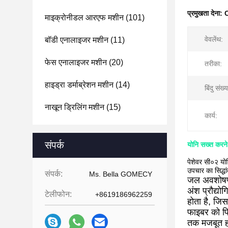
प्रमुखता देना:
C
माइक्रोनीडल आरएफ मशीन
(101)
वेवलेंथ:
बॉडी एनालाइजर मशीन
(11)
फेस एनालाइजर मशीन
(20)
तरीका:
हाइड्रा डर्माब्रेशन मशीन
(14)
बिंदु संख्य
नाखून ड्रिलिंग मशीन
(15)
कार्य:
संपर्क
योनि सख्त करने
पेशेवर सी०२ यो
उपचार का सिद्धां
संपर्क:
Ms. Bella GOMECY
जल अवशोषण क
अंश प्रौद्यो
टेलीफोन:
+8619186962259
होता है, जिस
फाइबर को फि
तक मजबूत ह