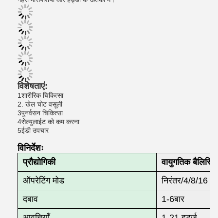
विशेषताएं:
1शारीरिक चिकित्सा
2. खेल चोट वसूली
3पुनर्वसन चिकित्सा
4सेल्युलाईट को कम करना
5ईडी उपचार
विनिर्देशः
प्रौद्योगिकी
वायुगतिक बैलिस्ट
ऑपरेटिंग मोड
निरंतर/4/8/16 धड
दबाव
1-6बार
आवृत्तियाँ
1-21 हर्ट्ज