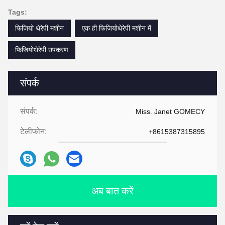
Tags:
फिजियो थेरेपी मशीन
एक ही फिजियोथेरेपी मशीन में
फिजियोथेरेपी उपकरण
संपर्क
संपर्क:
Miss. Janet GOMECY
टेलीफोन:
+8615387315895
अब बात करें