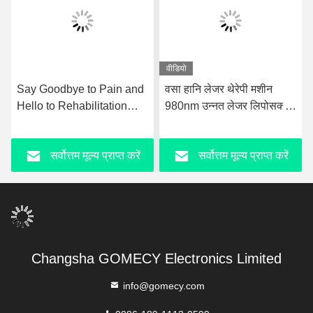
वीडियो
Say Goodbye to Pain and
वसा हानि लेजर थेरेपी मशीन
ज
Hello to Rehabilitation
980nm उन्नत लेजर लिपोसक्शन
फ
with Ultrashockwave
उपकरण
स
Ultrasound Pain Relief
सर्वोत्तम मूल्य प्राप्त करें
सर्वोत्तम मूल्य प्राप्त करें
Technology Therapy
Device
Changsha GOMECY Electronics Limited
info@gomecy.com