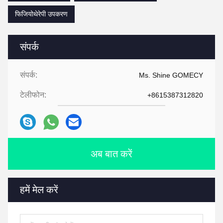
फिजियोथेरेपी उपकरण
संपर्क
संपर्क:
Ms. Shine GOMECY
टेलीफोन:
+8615387312820
अब बात करें
हमें मेल करें