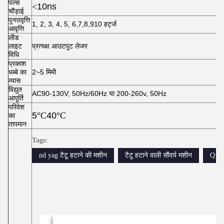
पल्स
<
10ns
चौड़ाई
पुनरावृत्ति
1, 2, 3, 4, 5, 6,7,8,910 हर्ट्ज
आवृत्ति
लीड
लाइट
प्रत्यक्ष आउटपुट लेजर
विधि
प्रकाश
धब्बे का
2~5 मिमी
व्यास
विद्युत
AC90-130V, 50Hz/60Hz या 200-260v, 50Hz
आपूर्ति
परिवेश
5
°C
40
°C
का
तापमान
Tags:
nd yag टैटू हटाने की मशीन
टैटू हटाने वाली सौंदर्य मशीन
Q स्व
वीडियो
वीडियो
वीडियो