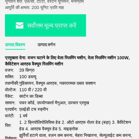
भुगतान शर्तें: एल/सी, टी/टी, वेस्टर्न यूनियन, मनीग्राम
आपूर्ति की क्षमता: 200 यूनिट प्रति माह
सर्वोत्तम मूल्य प्राप्त करें
उत्पाद विवरण
उत्पाद वर्णन
प्रमुखता देना:
वजन घटाने के लिए वेला स्लिमिंग मशीन
,
वेला स्लिमिंग मशीन 100W
,
कैविटेशन आरएफ वैक्यूम स्लिमिंग मशीन
वजन:
39 किग्रा
शक्ति:
100 डब्ल्यू
तकनीकी:
गुहिकायन, वैक्यूम आरएफ, नकारात्मक दबाव सक्शन
वोल्टेज:
110 वी / 220 वी
पैकेट:
कार्टन का डिब्बा
सामान:
पावर कॉर्ड, उपयोगकर्ता मैनुअल, उपचार प्रमुख
प्रदर्शन:
एलईडी टच स्क्रीन
वारंटी:
1 वर्ष
1. 2 क्रियोलिपोलिसिस हेड 2. ऑटो आरएफ रोलर हेड (बड़ा) 3. कैविटेशन
सिर:
हेड 4. आरएफ वैक्यूम हेड 5. माइक्रोक
झुर्रियाँ हटाने वाला, वज़न कम करना, चेहरा निखारना, सेल्युलाईट कम करना,
विशेषता: