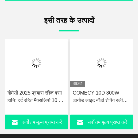
इसी तरह के उत्पादों
वीडियो
 प्रयास रहित वसा
GOMECY 10D 800W
वजन घटाने लिपो
हित मैक्सलिपो 10 डी
डायोड लाइट बॉडी शेपिंग स्लीमिंग
डायोड लेजर स्लि
स फिजियोथेरेपी
ब्यूटी के लिए मांसपेशियों की
पैडल के साथ
उत्तेजना उपकरण गैर स्पर्श 7
्तम मूल्य प्राप्त करें
सर्वोत्तम मूल्य प्राप्त करें
सर्वोत्तम म
टेस्ला Hiemt