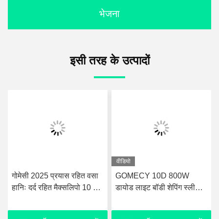
भेजना
इसी तरह के उत्पादों
वीडियो
गोमेसी 2025 प्रयास रहित वसा
GOMECY 10D 800W
हानिः दर्द रहित मैक्सलिपो 10 डी
डायोड लाइट बॉडी शेपिंग स्लीमिंग
लेजर + ईएमएस फिजियोथेरेपी
ब्यूटी के लिए मांसपेशियों की
मशीन
उत्तेजना उपकरण गैर स्पर्श 7