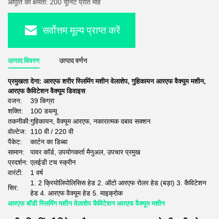
आपूर्ति की क्षमता: 200 यूनिट प्रति माह
सर्वोत्तम मूल्य प्राप्त करें
उत्पाद विवरण
उत्पाद वर्णन
प्रमुखता देना:
आरएफ शरीर स्लिमिंग मशीन वेलाशेप
,
गुहिकायन आरएफ वैक्यूम मशीन
,
आरएफ कैविटेशन वैक्यूम डिवाइस
वजन:
39 किग्रा
शक्ति:
100 डब्ल्यू
तकनीकी:
गुहिकायन, वैक्यूम आरएफ, नकारात्मक दबाव सक्शन
वोल्टेज:
110 वी / 220 वी
पैकेट:
कार्टन का डिब्बा
सामान:
पावर कॉर्ड, उपयोगकर्ता मैनुअल, उपचार प्रमुख
प्रदर्शन:
एलईडी टच स्क्रीन
वारंटी:
1 वर्ष
1. 2 क्रियोलिपोलिसिस हेड 2. ऑटो आरएफ रोलर हेड (बड़ा) 3. कैविटेशन
सिर:
हेड 4. आरएफ वैक्यूम हेड 5. माइक्रोक
आरएफ बॉडी स्लिमिंग मशीन वेलाशेप कैविटेशन आरएफ वैक्यूम मशीन