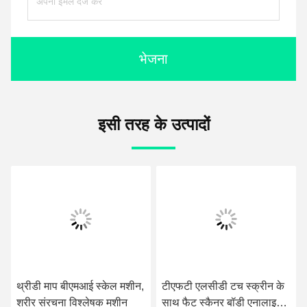
भेजना
इसी तरह के उत्पादों
थ्रीडी माप बीएमआई स्केल मशीन,
टीएफटी एलसीडी टच स्क्रीन के
शरीर संरचना विश्लेषक मशीन
साथ फैट स्कैनर बॉडी एनालाइजर