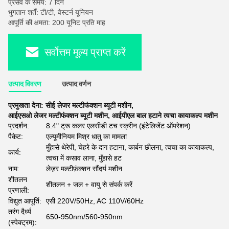
प्रसव के समय: 7 दिन
भुगतान शर्तें: टी/टी, वेस्टर्न यूनियन
आपूर्ति की क्षमता: 200 यूनिट प्रति माह
सर्वोत्तम मूल्य प्राप्त करें
उत्पाद विवरण
उत्पाद वर्णन
प्रमुखता देना:
सीई लेजर मल्टीफंक्शन ब्यूटी मशीन
,
आईएसओ लेजर मल्टीफंक्शन ब्यूटी मशीन
,
आईपीएल बाल हटाने त्वचा कायाकल्प मशीन
प्रदर्शन:
8.4" ट्रू कलर एलसीडी टच स्क्रीन (इंटेलिजेंट ऑपरेशन)
पैकेट:
एल्यूमीनियम मिश्र धातु का मामला
मुँहासे थेरेपी, चेहरे के दाग हटाना, कार्बन छीलना, त्वचा का कायाकल्प,
कार्य:
त्वचा में कसाव लाना, मुँहासे हट
नाम:
लेज़र मल्टीफ़ंक्शन सौंदर्य मशीन
शीतलन
शीतलन + जल + वायु से संपर्क करें
प्रणाली:
विद्युत आपूर्ति:
एसी 220V/50Hz, AC 110V/60Hz
तरंग दैर्ध्य
650-950nm/560-950nm
(स्पेक्ट्रम):