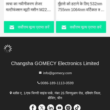
करण लेजर
मुँहासे को हटाने के लिए 532nm
Nd Yag बाल हटाने 
ूटी मशीन M22
755nm 1064nm वर्टिकल क्यू
डायोड लेजर / पिको 
िमूवल मशीन
स्विच पिकोसेकंड लेजर
कार्बन लेजर त्वचा का
मशीन
मूल्य प्राप्त करें
सर्वोत्तम मूल्य प्राप्त करें
सर्वोत्तम मूल्य 
Changsha GOMECY Electronics Limited
info@gomecy.com
0086-189-1113-0599
ब्लॉक ए, 1/एफ जिनरी साइंस पार्क, नंबर 26 जिनयुआन रोड, दक्सिंग जिला,
बीजिंग, चीन