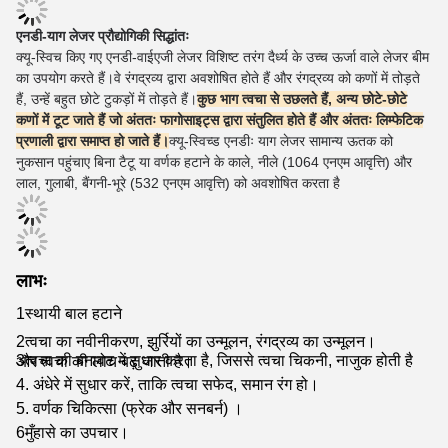
एनडी-याग लेजर प्रौद्योगिकी सिद्धांतः
क्यू-स्विच किए गए एनडी-वाईएजी लेजर विशिष्ट तरंग दैर्ध्य के उच्च ऊर्जा वाले लेजर बीम
का उपयोग करते हैं।
वे रंगद्रव्य द्वारा अवशोषित होते हैं और रंगद्रव्य को कणों में तोड़ते
हैं, उन्हें बहुत छोटे टुकड़ों में तोड़ते हैं।
कुछ भाग त्वचा से उछलते हैं, अन्य छोटे-छोटे
कणों में टूट जाते हैं जो अंततः फागोसाइट्स द्वारा संतुलित होते हैं और अंततः लिम्फेटिक
प्रणाली द्वारा समाप्त हो जाते हैं।
क्यू-स्विच्ड एनडीः याग लेजर सामान्य ऊतक को
नुकसान पहुंचाए बिना टैटू या वर्णक हटाने के काले, नीले (1064 एनएम आवृत्ति) और
लाल, गुलाबी, बैंगनी-भूरे (532 एनएम आवृत्ति) को अवशोषित करता है
लाभः
1स्थायी बाल हटाने
2त्वचा का नवीनीकरण, झुर्रियों का उन्मूलन, रंगद्रव्य का उन्मूलन।
3त्वचा की बनावट में सुधार करता है, जिससे त्वचा चिकनी, नाजुक होती है और त्वचा की लोच बढ़ जाती है।
4. अंधेरे में सुधार करें, ताकि त्वचा सफेद, समान रंग हो।
5. वर्णक चिकित्सा (फ्रेक और सनबर्न) ।
6मुँहासे का उपचार।