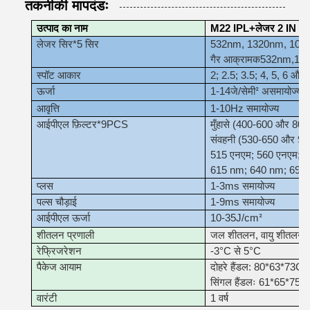
तकनीकी मापदंडः
उत्पाद का नाम
M22 IPL+लेजर 2 IN 1
लेजर सिर*5 सिर
532nm, 1320nm, 106
गैर आक्रामक
532nm
,
10
स्पॉट आकार
2; 2.5; 3.5; 4, 5, 6 और 
ऊर्जा
1-14
जे/सेमी
अ
समायोज्य
²
आवृत्ति
1-10Hz समायोज्य
आईपीएल फ़िल्टर*9PCS
मुँहासे (400-600 और 80
संवहनी (530-650 और 90
515 एनएम; 560 एनएम; 
615 nm; 640 nm; 695
प्लस
1-3ms समायोज्य
पल्स चौड़ाई
1-9ms समायोज्य
आईपीएल ऊर्जा
10-35J/cm
²
शीतलन प्रणाली
जल शीतलन, वायु शीतलन, 
रेफ्रिजरेशन
-3°C से 5°C
पैकेज आयाम
दोहरे हैंडल: 80*63*73
सिंगल हैंडलः 61*65*75 स
वारंटी
1 वर्ष