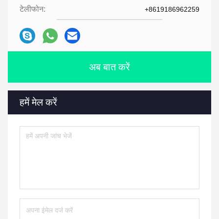
टेलीफोन:
+8619186962259
अब बात करें
हमें मेल करें