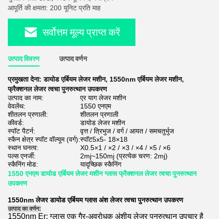
आपूर्ति की क्षमता: 200 यूनिट प्रति माह
सर्वोत्तम मूल्य प्राप्त करें
उत्पाद विवरण
उत्पाद वर्णन
प्रमुखता देना:
डायोड एर्बियम लेजर मशीन
,
1550nm एर्बियम लेजर मशीन
,
फ्रैक्शनल लेजर त्वचा पुनरुत्थान उपकरण
उत्पाद का नाम:
एर याग लेजर मशीन
वेवलेंथ:
1550 एनएम
शीतलन प्रणाली:
शीतलन प्रणाली
कीवर्ड:
डायोड लेजर मशीन
स्पॉट पैटर्न:
वृत्त / त्रिभुज / वर्ग / आयत / समचतुर्भुज
स्कैन क्षेत्र स्पॉट वॉल्यूम (वर्ग):
स्पॉट5x5- 18×18
स्थान घनत्व:
X0.5×1 / ×2 / ×3 / ×4 / ×5 / ×6
पल्स एनर्जी:
2mj~150mj (प्रत्येक चरण: 2mj)
स्कैनिंग मोड:
यादृच्छिक स्कैनिंग
1550 एनएम डायोड एर्बियम लेजर मशीन ग्लास फ्रैक्शनल लेजर त्वचा पुनरुत्थान
उपकरण
1550nm लेजर डायोड एर्बियम ग्लास अंश लेजर त्वचा पुनरुत्थान उपकरण
उत्पाद का वर्णन:
1550nm Er: ग्लास एक गैर-अवरोधक अंशीय लेजर पुनरुत्थान उपचार है