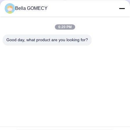
CO2 फ्रैक्शनल लेजर डिवाइस
Rejuvenation Skin
Bella GOMECY
सर्वोत्तम मूल्य प्राप्त करें
सर्वोत्तम मूल्य प्राप्त करें
Tightening And
Pigmentation Therapy
6:20 PM
Good day, what product are you looking for?
Changsha GOMECY Electronics Limited
info@gomecy.com
0086-189-1113-0599
ब्लॉक ए, 1/एफ जिनरी साइंस पार्क, नंबर 26 जिनयुआन रोड, दक्सिंग जिला,
बीजिंग, चीन
चीन अच्छी गुणवत्ता लेजर बालों को हटाने मशीन देने वाला। कॉपीराइट © 2023-