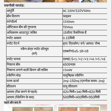
तकनीकी मापदंड
:
/110V
आपूर्ति
AC 220V
50Hz
बीम वितरण
फाइबर
तरंगदैर्ध्य
1550nm
ऑप्टिकल बीम की गुणवत्ता
TEMoo
5
अधिकतम आउटपुट शक्ति
1
वॉल्ट वैकल्पिक हैं
15
स्पॉट आकार
0.
मिमी
स्पॉट पैटर्न
वृत्त/ त्रिकोण/ वर्ग/ आयत/ रोम्ब
स्कैन क्षेत्र स्पॉट वॉल्यूम
5x5-
8
8
एस
बर्तन
1
×
1
(वर्ग)
एक्स
0.5
×
×
×
×
×
स्पॉट घनत्व
×
1 /
2 /
3 /
4 /
5 /
6
50
निशाना बीम
6
एनएम
निशाना लगाने वाली किरण की शक्ति
≤
5mW
स्कैनिंग मोड
यादृच्छिक स्कैनिंग
150
पल्स ऊर्जा
2mj~
mj (प्रत्येक कदमः 2mj)
शीतलन
वायु शीतलन
42
×
×
82
आयाम (पैक करने से पहले)
0 मिमी
340 मिमी
0 मिमी
500
×
400
×
950
आयाम (पैकेजिंग के बाद)
मिमी
मिमी
मिमी
पहले और बाद मेंः