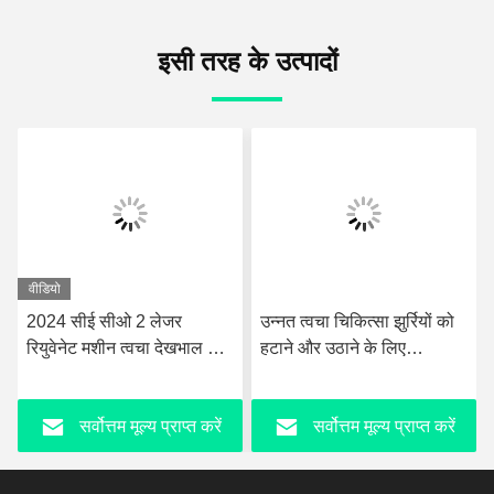
इसी तरह के उत्पादों
वीडियो
ीई सीओ 2 लेजर
उन्नत त्वचा चिकित्सा झुर्रियों को
Medical F
ट मशीन त्वचा देखभाल तंग
हटाने और उठाने के लिए
Laser Dev
िशान हटाने गोमेसी निशान
टचस्क्रीन इंटरफेस के साथ
Probe For
ेमलिफ्ट पेशेवर
CO2 फ्रैक्शनल लेजर डिवाइस
Rejuvenat
सर्वोत्तम मूल्य प्राप्त करें
सर्वोत्तम मूल्य प्राप्त करें
सर्वो
Tightenin
Pigmentat