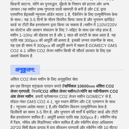
किडनी काटना, योनि का पुनरुद्धार, मुँहासे के निशान को हटाना और अन्य
उपचार।यह मशीन उच्च गुणवत्ता वाली सामग्री से बनी है और CE द्वारा
प्रमाणित हैइसकी न्यूनतम ऑर्डर मात्रा 1 है, पैकेजिंग के लिए एल्यूमीनियम केस
के साथ। यह 3-5 दिनों के भीतर वितरित किया जाता है और भुगतान क्रेडिट
कार्ड या टीटी बैंक हस्तांतरण द्वारा किया जा सकता है।मशीन में 110V/220V
का वोल्टेज और आसान संचालन के लिए 7-जॉइंट के साथ एक जोड़ हाथ है.
मशीन 1-10Hz की दोहराव दर है और 1 साल की वारंटी के साथ आता है. यह
प्रति माह 300pcs की आपूर्ति की क्षमता है. इसकी उन्नत तकनीक के साथ,
यह एक ही समय में 300pcs की आपूर्ति करने में सक्षम है.GOMECY GMS
CO2 4-1 अंशित CO2 लेजर मशीन किसी भी सौंदर्य उपचार के लिए एक
आदर्श विकल्प है.
अनुकूलन:
अंशित CO2 लेजर मशीन के लिए अनुकूलित सेवा
हम एक विस्तृत श्रृंखला प्रदान करते हैं
सर्जिकल 10600nm अंशित CO2
लेजर प्रणाली
, जिसमें
CO2 अंशित लेजर मशीन
और
योनि का नवीनीकरण CO2
अंश लेजर मशीन
. हमारी फ्रैक्शनल CO2 लेजर मशीन GOMECY से है,
मॉडल नंबर GMS CO2 4-1, मूल स्थान बीजिंग और CE प्रमाणन के साथ
है। न्यूनतम आदेश मात्रा 1 है,और पैकेजिंग विवरण एल्यूमीनियम केस है.
डिलीवरी का समय 3-5 दिन है, और भुगतान की शर्तों में क्रेडिट कार्ड और टीटी
बैंक हस्तांतरण शामिल हैं। आपूर्ति क्षमता प्रति माह 300pcs है। स्कैनिंग मोड
में रैंडम, नॉर्मल और मिडस्प्लिट स्कैन शामिल हैं,और स्कैनिंग क्षेत्र अधिकतम
20*20 मिमी हैइस उत्पाद में वायु शीतलन प्रणाली और स्कैनिंग गति 10 मीटर/