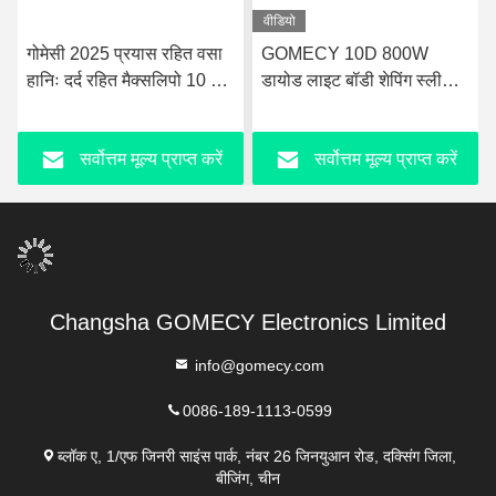
वीडियो
गोमेसी 2025 प्रयास रहित वसा
GOMECY 10D 800W
हानिः दर्द रहित मैक्सलिपो 10 डी
डायोड लाइट बॉडी शेपिंग स्लीमिंग
लेजर + ईएमएस फिजियोथेरेपी
ब्यूटी के लिए मांसपेशियों की
मशीन
उत्तेजना उपकरण गैर स्पर्श 7
सर्वोत्तम मूल्य प्राप्त करें
सर्वोत्तम मूल्य प्राप्त करें
टेस्ला Hiemt
Changsha GOMECY Electronics Limited
info@gomecy.com
0086-189-1113-0599
ब्लॉक ए, 1/एफ जिनरी साइंस पार्क, नंबर 26 जिनयुआन रोड, दक्सिंग जिला,
बीजिंग, चीन