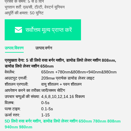
प्रसव के समय: 5 से 8 दिन
भुगतान शर्तें: एल/सी, टी/टी, वेस्टर्न यूनियन
आपूर्ति की क्षमता: 50 यूनिट
सर्वोत्तम मूल्य प्राप्त करें
उत्पाद विवरण
उत्पाद वर्णन
प्रमुखता देना:
5 डी लिपो वसा बर्नर मशीन
,
डायोड लिपो लेजर मशीन 808nm
,
डायोड लिपो लेजर मशीन 650nm
वेवलेंथ:
650nm +780nm&808nm+940nm&980nm
आउटपुट एनर्जी:
209mw प्रत्येक डायोड लेजर लाइट
शीतलन प्रणाली:
वायु शीतलन + पवन शीतलन
आपरेशन करने का तरीका:
जारी/समय सेटिंग
उपचार चप्पुओं की संख्या:
4,6,8,10,12,14.16 विकल्प
विलम्ब:
0-5s
पल्स टाइम:
0.1-5s
ऊर्जा स्तर:
1-15
5D लिपो वसा बर्नर मशीन, डायोड लिपो लेजर मशीन 650nm 780nm 808nm
940nm 980nm