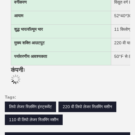
वर्गीकरण
विद्युत वर्ग I,
आयाम
52*40*30 से
शुद्ध भार/वॉल्यूम भार
11 किलोग्राम
मुख्य शक्ति आउटपुट
220 वी या 11
पर्यावरणीय आवश्यकता
50°F से 86°
कंपनीः
Tags:
लिपो लेजर स्लिमिंग इंस्ट्रूमेंट
220 वी लिपो लेजर स्लिमिंग मशीन
110 वी लिपो लेजर स्लिमिंग मशीन