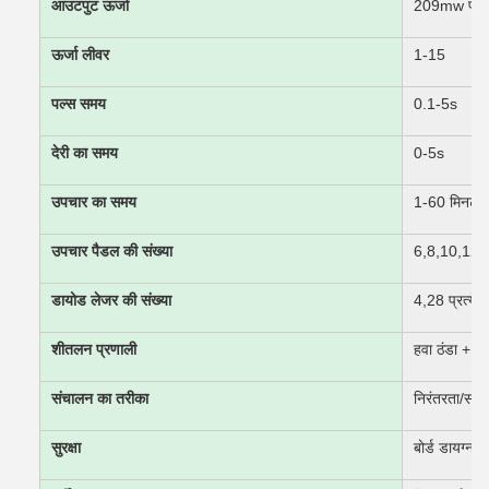
आउटपुट ऊर्जा
209mw प्रत्
ऊर्जा लीवर
1-15
पल्स समय
0.1-5s
देरी का समय
0-5s
उपचार का समय
1-60 मिनट
उपचार पैडल की संख्या
6,8,10,12,1
डायोड लेजर की संख्या
4,28 प्रत्ये
शीतलन प्रणाली
हवा ठंडा + प
संचालन का तरीका
निरंतरता/समय
सुरक्षा
बोर्ड डायग्नोस्