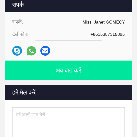
संपर्क
संपर्क:
Miss. Janet GOMECY
टेलीफोन:
+8615387315895
अब बात करें
हमें मेल करें