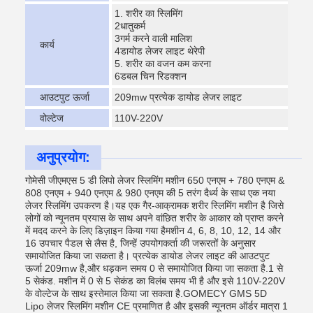
1. शरीर का स्लिमिंग
2धातुकर्म
3गर्म करने वाली मालिश
कार्य
4डायोड लेजर लाइट थेरेपी
5. शरीर का वजन कम करना
6डबल चिन रिडक्शन
आउटपुट ऊर्जा
209mw प्रत्येक डायोड लेजर लाइट
वोल्टेज
110V-220V
अनुप्रयोग:
गोमेसी जीएमएस 5 डी लिपो लेजर स्लिमिंग मशीन 650 एनएम + 780 एनएम &
808 एनएम + 940 एनएम & 980 एनएम की 5 तरंग दैर्ध्य के साथ एक नया
लेजर स्लिमिंग उपकरण है।यह एक गैर-आक्रामक शरीर स्लिमिंग मशीन है जिसे
लोगों को न्यूनतम प्रयास के साथ अपने वांछित शरीर के आकार को प्राप्त करने
में मदद करने के लिए डिज़ाइन किया गया हैमशीन 4, 6, 8, 10, 12, 14 और
16 उपचार पैडल से लैस है, जिन्हें उपयोगकर्ता की जरूरतों के अनुसार
समायोजित किया जा सकता है। प्रत्येक डायोड लेजर लाइट की आउटपुट
ऊर्जा 209mw है,और धड़कन समय 0 से समायोजित किया जा सकता है.1 से
5 सेकंड. मशीन में 0 से 5 सेकंड का विलंब समय भी है और इसे 110V-220V
के वोल्टेज के साथ इस्तेमाल किया जा सकता है.GOMECY GMS 5D
Lipo लेजर स्लिमिंग मशीन CE प्रमाणित है और इसकी न्यूनतम ऑर्डर मात्रा 1