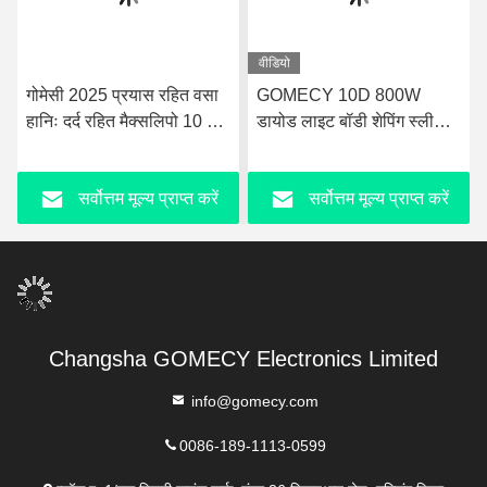
वीडियो
गोमेसी 2025 प्रयास रहित वसा
GOMECY 10D 800W
व
हानिः दर्द रहित मैक्सलिपो 10 डी
डायोड लाइट बॉडी शेपिंग स्लीमिंग
ड
लेजर + ईएमएस फिजियोथेरेपी
ब्यूटी के लिए मांसपेशियों की
प
मशीन
उत्तेजना उपकरण गैर स्पर्श 7
सर्वोत्तम मूल्य प्राप्त करें
सर्वोत्तम मूल्य प्राप्त करें
टेस्ला Hiemt
Changsha GOMECY Electronics Limited
info@gomecy.com
0086-189-1113-0599