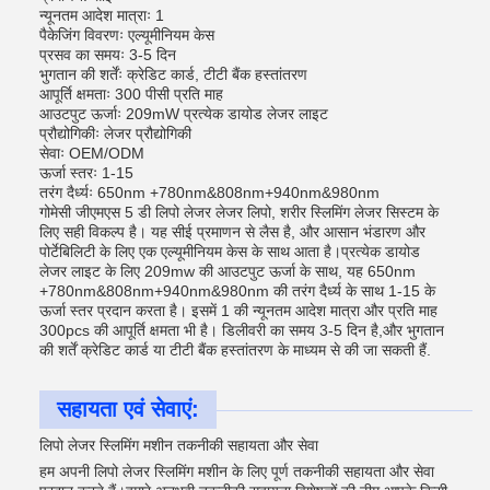
न्यूनतम आदेश मात्राः 1
पैकेजिंग विवरणः एल्यूमीनियम केस
प्रसव का समयः 3-5 दिन
भुगतान की शर्तेंः क्रेडिट कार्ड, टीटी बैंक हस्तांतरण
आपूर्ति क्षमताः 300 पीसी प्रति माह
आउटपुट ऊर्जाः 209mW प्रत्येक डायोड लेजर लाइट
प्रौद्योगिकीः लेजर प्रौद्योगिकी
सेवाः OEM/ODM
ऊर्जा स्तरः 1-15
तरंग दैर्ध्यः 650nm +780nm&808nm+940nm&980nm
गोमेसी जीएमएस 5 डी लिपो लेजर लेजर लिपो, शरीर स्लिमिंग लेजर सिस्टम के
लिए सही विकल्प है। यह सीई प्रमाणन से लैस है, और आसान भंडारण और
पोर्टेबिलिटी के लिए एक एल्यूमीनियम केस के साथ आता है।प्रत्येक डायोड
लेजर लाइट के लिए 209mw की आउटपुट ऊर्जा के साथ, यह 650nm
+780nm&808nm+940nm&980nm की तरंग दैर्ध्य के साथ 1-15 के
ऊर्जा स्तर प्रदान करता है। इसमें 1 की न्यूनतम आदेश मात्रा और प्रति माह
300pcs की आपूर्ति क्षमता भी है। डिलीवरी का समय 3-5 दिन है,और भुगतान
की शर्तें क्रेडिट कार्ड या टीटी बैंक हस्तांतरण के माध्यम से की जा सकती हैं.
सहायता एवं सेवाएं:
लिपो लेजर स्लिमिंग मशीन तकनीकी सहायता और सेवा
हम अपनी लिपो लेजर स्लिमिंग मशीन के लिए पूर्ण तकनीकी सहायता और सेवा