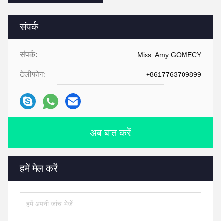
संपर्क
संपर्क:
Miss. Amy GOMECY
टेलीफोन:
+8617763709899
अब बात करें
हमें मेल करें