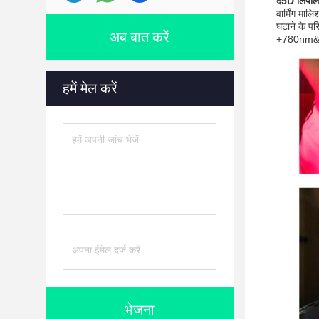
द
5D लिप
वार्मिंग म
घटाने के प
अब बात करें
+780nm&808
हमें मेल करें
भेजना