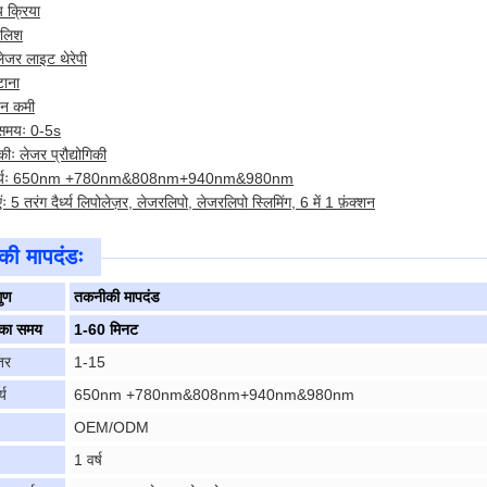
 क्रिया
मालिश
ेजर लाइट थेरेपी
ाना
न कमी
 समयः 0-5s
िकीः लेजर प्रौद्योगिकी
दैर्ध्यः 650nm +780nm&808nm+940nm&980nm
ंः 5 तरंग दैर्ध्य लिपोलेज़र, लेजरलिपो, लेजरलिपो स्लिमिंग, 6 में 1 फ़ंक्शन
ी मापदंडः
गुण
तकनीकी मापदंड
का समय
1-60 मिनट
्तर
1-15
्य
650nm +780nm&808nm+940nm&980nm
OEM/ODM
1 वर्ष