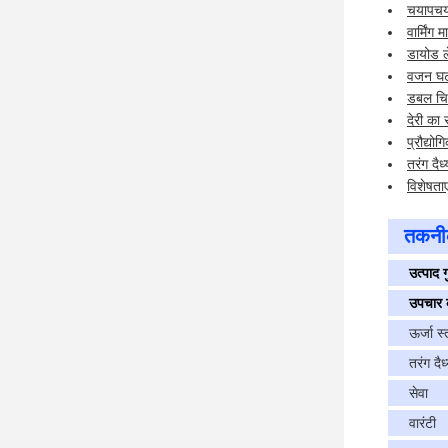
चयापचय
वार्मिंग 
डायोड ल
वजन घट
डबल चि
देरी का
प्रौद्योग
तरंग 
विशेषताए
तकनीक
उत्पाद 
उपचार 
ऊर्जा स
तरंग दैर्ध
सेवा
वारंटी