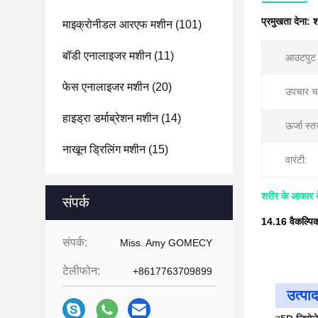
प्रमुखता देना:
श
माइक्रोनीडल आरएफ मशीन
(101)
बॉडी एनालाइजर मशीन
(11)
आउटपुट ए
फेस एनालाइजर मशीन
(20)
उपचार चप्
हाइड्रा डर्माब्रेशन मशीन
(14)
ऊर्जा स्त
नाखून ड्रिलिंग मशीन
(15)
वारंटी:
शरीर के आकार द
संपर्क
14.16 वैकल्पि
संपर्क:
Miss. Amy GOMECY
टेलीफोन:
+8617763709899
उत्पाद