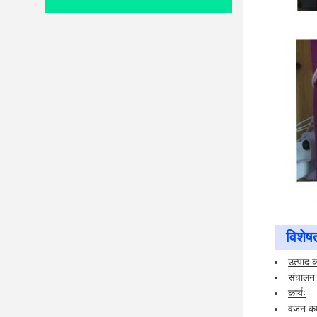
विशेषत
उत्पाद 
संचालन 
कार्यः
वजन क