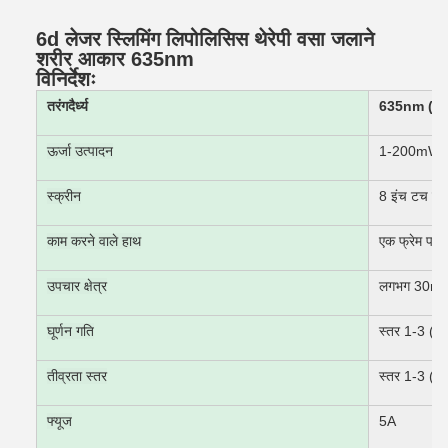
6d लेजर स्लिमिंग लिपोलिसिस थेरेपी वसा जलाने
शरीर आकार 635nm
विनिर्देशः
तरंगदैर्ध्य
635nm ((ला
ऊर्जा उत्पादन
1-200mW
स्क्रीन
8 इंच टच रंग 
काम करने वाले हाथ
एक फ्रेम पर 
उपचार क्षेत्र
लगभग 30m
घूर्णन गति
स्तर 1-3 (सम
तीव्रता स्तर
स्तर 1-3 (सम
फ्यूज
5A