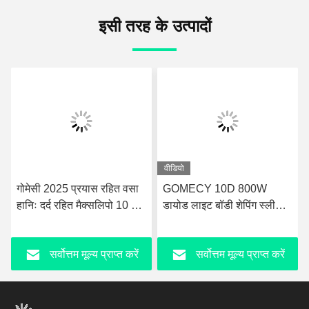
इसी तरह के उत्पादों
वीडियो
गोमेसी 2025 प्रयास रहित वसा
GOMECY 10D 800W
हानिः दर्द रहित मैक्सलिपो 10 डी
डायोड लाइट बॉडी शेपिंग स्लीमिंग
लेजर + ईएमएस फिजियोथेरेपी
ब्यूटी के लिए मांसपेशियों की
मशीन
उत्तेजना उपकरण गैर स्पर्श 7
सर्वोत्तम मूल्य प्राप्त करें
सर्वोत्तम मूल्य प्राप्त करें
टेस्ला Hiemt